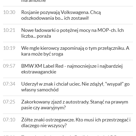
ma ambitne
10:30
Rosjanie pozywają Volkswagena. Chcą
odszkodowania bo... ich zostawił
10:21
Nowe ładowarki o potężnej mocy na MOP-ch. Ich
liczba... poraża
10:19
We mgle kierowcy zapominają o tym przełączniku. A
kara może być sroga
09:57
BMW XM Label Red - najmocniejsze i najbardziej
ekstrawaganckie
07:34
Uderzył w znak i chciał uciec. Nie zdążył, "wsypał" go
własny samochód
07:25
Zakorkowany zjazd z autostrady. Stanąć na prawym
pasie czy awaryjnym?
07:10
Żółte znaki ostrzegawcze. Kto musi ich przestrzegać i
dlaczego nie wszyscy?