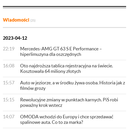
Wiadomości
(25)
2023-04-12
22:19
Mercedes-AMG GT 63 S E Performance –
hiperlimuzyna dla oszczędnych
16:08
Oto najdroższa tablica rejestracyjna na świecie.
Kosztowała 64 miliony złotych
15:57
Auto w jeziorze, a w środku żywa osoba. Historia jak z
filmów grozy
15:15
Rewolucyjne zmiany w punktach karnych. PiS robi
poważny krok wstecz
14:07
OMODA wchodzi do Europy i chce sprzedawać
spalinowe auta. Co to za marka?