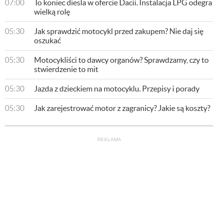
07:00
To koniec diesla w ofercie Dacii. Instalacja LPG odegra
wielką rolę
05:30
​Jak sprawdzić motocykl przed zakupem? Nie daj się
oszukać
05:30
​Motocykliści to dawcy organów? Sprawdzamy, czy to
stwierdzenie to mit
05:30
​Jazda z dzieckiem na motocyklu. Przepisy i porady
05:30
​Jak zarejestrować motor z zagranicy? Jakie są koszty?
REKLAMA