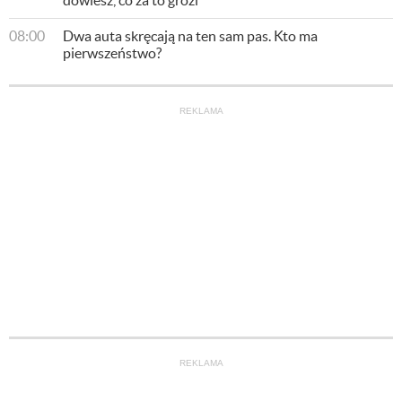
dowiesz, co za to grozi
08:00
Dwa auta skręcają na ten sam pas. Kto ma
pierwszeństwo?
REKLAMA
REKLAMA