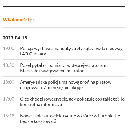
Wiadomości
(14)
2023-04-15
19:00
Policja wystawia mandaty za zły kąt. Chwila nieuwagi
i 4000 zł kary
18:30
Poseł pytał o "pomiary" wideorejestratorami.
Marszałek wyłączył mu mikrofon
18:00
Amerykańska policja ma nową broń na piratów
drogowych. Żaden się nie ukryje
17:00
O co chodzi rowerzyście, gdy pokazuje coś takiego? To
konkretna informacja
15:18
Nowe tanie auto elektryczne wkrótce w Europie. Ile
będzie kosztować?