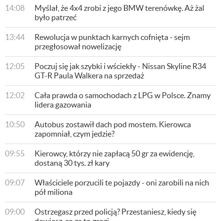
14:08
Myślał, że 4x4 zrobi z jego BMW terenówkę. Aż żal
było patrzeć
13:44
Rewolucja w punktach karnych cofnięta - sejm
przegłosował nowelizację
12:05
Poczuj się jak szybki i wściekły - Nissan Skyline R34
GT-R Paula Walkera na sprzedaż
12:02
Cała prawda o samochodach z LPG w Polsce. Znamy
lidera gazowania
10:50
Autobus zostawił dach pod mostem. Kierowca
zapomniał, czym jedzie?
09:55
Kierowcy, którzy nie zapłacą 50 gr za ewidencję,
dostaną 30 tys. zł kary
09:07
Właściciele porzucili te pojazdy - oni zarobili na nich
pół miliona
09:00
Ostrzegasz przed policją? Przestaniesz, kiedy się