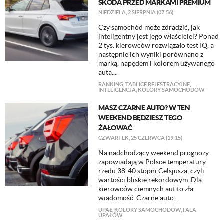
SKODA PRZED MARKAMI PREMIUM
NIEDZIELA, 2 SIERPNIA (07:56)
Czy samochód może zdradzić, jak
inteligentny jest jego właściciel? Ponad
2 tys. kierowców rozwiązało test IQ, a
następnie ich wyniki porównano z
marką, napędem i kolorem używanego
auta....
RANKING
,
TABLICE REJESTRACYJNE
,
INTELIGENCJA
,
KOLORY SAMOCHODÓW
MASZ CZARNE AUTO? W TEN
WEEKEND BĘDZIESZ TEGO
ŻAŁOWAĆ
CZWARTEK, 25 CZERWCA (19:15)
Na nadchodzący weekend prognozy
zapowiadają w Polsce temperatury
rzędu 38-40 stopni Celsjusza, czyli
wartości bliskie rekordowym. Dla
kierowców ciemnych aut to zła
wiadomość. Czarne auto...
UPAŁ
,
KOLORY SAMOCHODÓW
,
FALA
UPAŁÓW