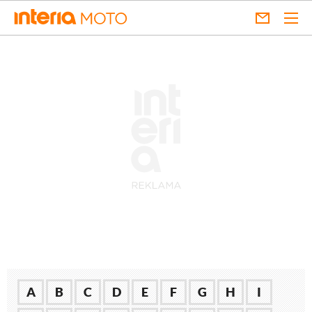
A
B
C
D
E
F
G
H
I