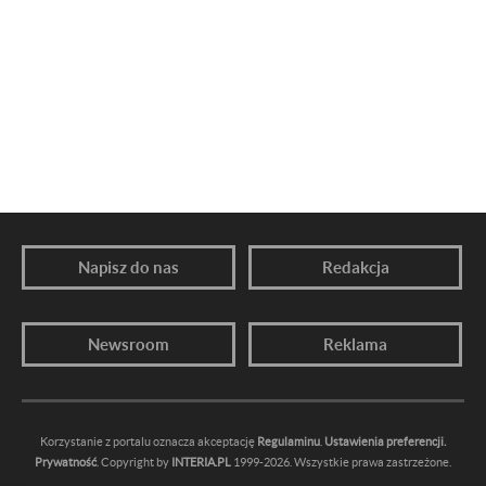
Napisz do nas
Redakcja
Newsroom
Reklama
Korzystanie z portalu oznacza akceptację
Regulaminu
.
Ustawienia preferencji.
Prywatność
. Copyright by
INTERIA.PL
1999-2026. Wszystkie prawa zastrzeżone.