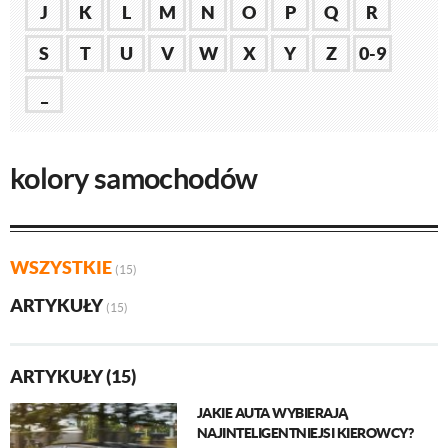
J
K
L
M
N
O
P
Q
R
S
T
U
V
W
X
Y
Z
0-9
_
kolory samochodów
WSZYSTKIE
(15)
ARTYKUŁY
(15)
ARTYKUŁY (15)
JAKIE AUTA WYBIERAJĄ
NAJINTELIGENTNIEJSI KIEROWCY?