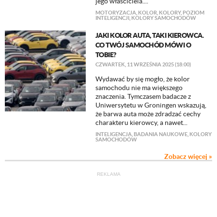
jego właściciela....
MOTORYZACJA
,
KOLOR
,
KOLORY
,
POZIOM
INTELIGENCJI
,
KOLORY SAMOCHODÓW
JAKI KOLOR AUTA, TAKI KIEROWCA.
CO TWÓJ SAMOCHÓD MÓWI O
TOBIE?
CZWARTEK, 11 WRZEŚNIA 2025 (18:00)
Wydawać by się mogło, że kolor
samochodu nie ma większego
znaczenia. Tymczasem badacze z
Uniwersytetu w Groningen wskazują,
że barwa auta może zdradzać cechy
charakteru kierowcy, a nawet...
INTELIGENCJA
,
BADANIA NAUKOWE
,
KOLORY
SAMOCHODÓW
Zobacz więcej »
REKLAMA