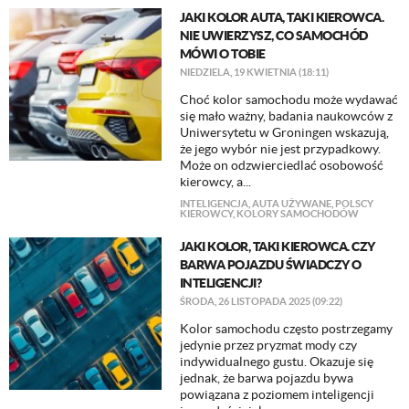
JAKI KOLOR AUTA, TAKI KIEROWCA.
NIE UWIERZYSZ, CO SAMOCHÓD
MÓWI O TOBIE
NIEDZIELA, 19 KWIETNIA (18:11)
Choć kolor samochodu może wydawać
się mało ważny, badania naukowców z
Uniwersytetu w Groningen wskazują,
że jego wybór nie jest przypadkowy.
Może on odzwierciedlać osobowość
kierowcy, a...
INTELIGENCJA
,
AUTA UŻYWANE
,
POLSCY
KIEROWCY
,
KOLORY SAMOCHODÓW
JAKI KOLOR, TAKI KIEROWCA. CZY
BARWA POJAZDU ŚWIADCZY O
INTELIGENCJI?
ŚRODA, 26 LISTOPADA 2025 (09:22)
Kolor samochodu często postrzegamy
jedynie przez pryzmat mody czy
indywidualnego gustu. Okazuje się
jednak, że barwa pojazdu bywa
powiązana z poziomem inteligencji