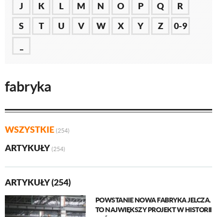
J
K
L
M
N
O
P
Q
R
S
T
U
V
W
X
Y
Z
0-9
_
fabryka
WSZYSTKIE
(254)
ARTYKUŁY
(254)
ARTYKUŁY (254)
POWSTANIE NOWA FABRYKA JELCZA.
TO NAJWIĘKSZY PROJEKT W HISTORII