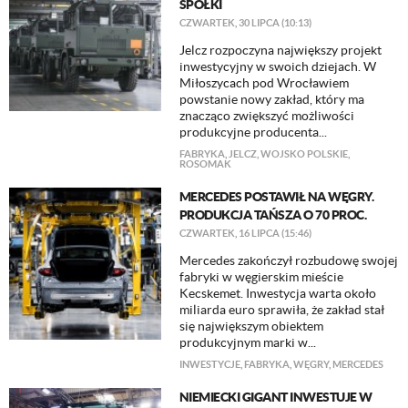
SPÓŁKI
CZWARTEK, 30 LIPCA (10:13)
Jelcz rozpoczyna największy projekt
inwestycyjny w swoich dziejach. W
Miłoszycach pod Wrocławiem
powstanie nowy zakład, który ma
znacząco zwiększyć możliwości
produkcyjne producenta...
FABRYKA
,
JELCZ
,
WOJSKO POLSKIE
,
ROSOMAK
MERCEDES POSTAWIŁ NA WĘGRY.
PRODUKCJA TAŃSZA O 70 PROC.
CZWARTEK, 16 LIPCA (15:46)
Mercedes zakończył rozbudowę swojej
fabryki w węgierskim mieście
Kecskemet. Inwestycja warta około
miliarda euro sprawiła, że zakład stał
się największym obiektem
produkcyjnym marki w...
INWESTYCJE
,
FABRYKA
,
WĘGRY
,
MERCEDES
NIEMIECKI GIGANT INWESTUJE W