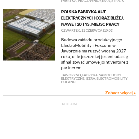
FABRYKA
,
PRACOWNICY
,
MAN
,
STRAJK
POLSKA FABRYKA AUT
ELEKTRYCZNYCH CORAZ BLIŻEJ.
NAWET 20 TYS. MIEJSC PRACY
CZWARTEK, 11 CZERWCA (10:06)
Budowa zakładu produkcyjnego
ElectroMobility i Foxconn w
Jaworznie ma ruszyć wiosną 2027
roku, o ile jeszcze tej jesieni uda się
sfinalizować umowę joint venture z
partnerem...
JAWORZNO
,
FABRYKA
,
SAMOCHODY
ELEKTRYCZNE
,
IZERA
,
ELECTROMOBILITY
POLAND
Zobacz więcej »
REKLAMA