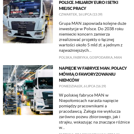
POLSCE. MILIARDY EURO I SETKI
MIEJSC PRACY
CZWARTEK, 16 LIPCA (13:39)
Grupa MAN zapowiada kolejne duże
inwestycje w Polsce. Do 2038 roku
niemiecki koncern zamierza
zrealizować projekty o łącznej
wartości około 5 mld zł, a jednym z
najważniejszych...
POLSKA
,
FABRYKA
,
GOSPODARKA
,
MAN
NAPIĘCIE W FABRYCE MAN. POLACY
MÓWIĄ O FAWORYZOWANIU
NIEMCÓW
PONIEDZIAŁEK, 6 LIPCA (16:29)
W polskiej fabryce MAN w
Niepołomicach narasta napięcie
pomiędzy pracownikami a
pracodawcą. Załoga nie wyklucza
zarówno pozwu zbiorowego, jak i
strajku, wskazując na znaczące różnice
w...