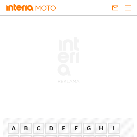
A
B
C
D
E
F
G
H
I