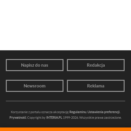
Napisz do nas
Redakcja
Newsroom
Reklama
Korzystanie z portalu oznacza akceptację
Regulaminu
.
Ustawienia preferencji.
Prywatność
. Copyright by
INTERIA.PL
1999-2026. Wszystkie prawa zastrzeżone.