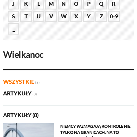
J
K
L
M
N
O
P
Q
R
S
T
U
V
W
X
Y
Z
0-9
_
Wielkanoc
WSZYSTKIE
(8)
ARTYKUŁY
(8)
ARTYKUŁY (8)
NIEMCY WZMAGAJĄ KONTROLE NIE
TYLKO NA GRANICACH. NA TO