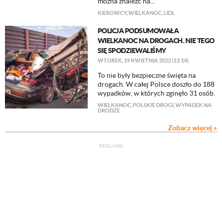
można znaleźć na...
KIEROWCY
,
WIELKANOC
,
LIDL
POLICJA PODSUMOWAŁA
WIELKANOC NA DROGACH. NIE TEGO
SIĘ SPODZIEWALIŚMY
WTOREK, 19 KWIETNIA 2022 (13:14)
To nie były bezpieczne święta na
drogach. W całej Polsce doszło do 188
wypadków, w których zginęło 31 osób.
WIELKANOC
,
POLSKIE DROGI
,
WYPADEK NA
DRODZE
Zobacz więcej »
REKLAMA