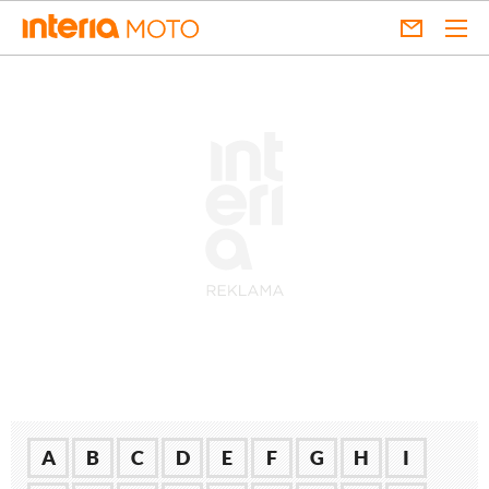
A
B
C
D
E
F
G
H
I