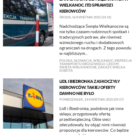
WIELKANOC. ITD SPRAWDZI
KIEROWCÓW
ŚRODA, 16 KWIETNIA 2025 (14:31)
Nadchodzące Święta Wielkanocne są
nie tylko czasem rodzinnych spotkań i
tradycyjnych potraw, ale również
wzmożonego ruchu i dodatkowych
ograniczeń na drogach. Z tego powodu
w najbliższym...
POLSKA
,
SŁOWACJA
,
WIELKANOC
,
INSPEKCJA
TRANSPORTU DROGOWEGO
,
CZECHY
,
ŚWIĘTA WIELKANOCNE
,
ZAKAZY
,
WIELKA
SOBOTA
LIDL I BIEDRONKA ZASKOCZYŁY
KIEROWCÓW. TAKIEJ OFERTY
DAWNO NIE BYŁO
PONIEDZIAŁEK, 14 KWIETNIA 2025 (09:57)
Lidl i Biedronka, podobnie jak inne
sklepy, przygotowały ofertę
przedświąteczną. Obie sieci
zdecydowały, by objąć nimi również
propozycje dla kierowców. Co będzie