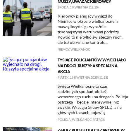
MUSZĄ UWAŻAĆ KIEROWCY
ŚRODA, 1 KWIETNIA (12:10)
Kierowcy planujący wyjazd do
Niemiec w okresie wielkanocnym
muszą liczyć się z wyraźnie
trudniejszymi warunkami podróży.
Powód to nie tylko świąteczny ruch,
ale też utrzymane kontrole...
NIEMCY
,
WIELKANOC
TYSIĄCE POLICJANTÓW WYJECHAŁO
NA DROGI. RUSZYŁA SPECJALNA
AKCJA
PIĄTEK, 18 KWIETNIA 2025 (11:13)
Święta Wielkanocne to czas
rodzinnych spotkań, ale też
wzmożonego ruchu na drogach. Policja
ostrzega – będzie intensywniej niż
zwykle. Wracają Grupy SPEED, a na
głównych trasach pojawią...
POLICJA
,
WIELKANOC
,
PATROL
ZAKAZ RUCHU DLA CIĘŻARÓWEK W