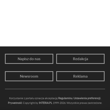
Napisz do nas
Redakcja
Newsroom
Reklama
Korzystanie z portalu oznacza akceptację
Regulaminu
.
Ustawienia preferencji.
Prywatność
. Copyright by
INTERIA.PL
1999-2026. Wszystkie prawa zastrzeżone.