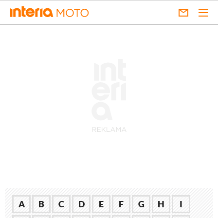
A
B
C
D
E
F
G
H
I