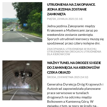
UTRUDNIENIA NA ZAKOPIANCE.
JEDNA JEZDNIA ZOSTANIE
ZAMKNIĘTA
PIĄTEK, 23 MAJA 2025 (15:14)
Jedna jezdnia Zakopianki między
Krakowem a Myślenicami zaraz po
weekendzie zostanie zamknięta.
Sporych utrudnień kierowcy muszą się
spodziewać przez cztery kolejne dni.
ZAKOPIANKA
,
UTRUDNIENIA W RUCHU
,
UTRUDNIENIA NA DROGACH
,
UTRUDNIENIA
DLA KIEROWCÓW
WAŻNY TUNEL NA DRODZE S3 IDZIE
DO ZAMKNIĘCIA. NA KIEROWCÓW
CZEKA OBJAZD
ŚRODA, 23 KWIETNIA 2025 (14:52)
Generalna Dyrekcja Dróg Krajowych i
Autostrad zapowiedziała planowane
prace serwisowe w tunelach
drogowych na odcinku między
Bolkowem a Kamienną Górą. W
związku z tym, w nocy ze środy na...