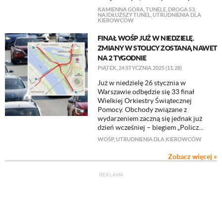
KAMIENNA GÓRA
,
TUNELE
,
DROGA S3
,
NAJDŁUŻSZY TUNEL
,
UTRUDNIENIA DLA
KIEROWCÓW
FINAŁ WOŚP JUŻ W NIEDZIELĘ.
ZMIANY W STOLICY ZOSTANĄ NAWET
NA 2 TYGODNIE
PIĄTEK, 24 STYCZNIA 2025 (11:28)
Już w niedzielę 26 stycznia w
Warszawie odbędzie się 33 finał
Wielkiej Orkiestry Świątecznej
Pomocy. Obchody związane z
wydarzeniem zaczną się jednak już
dzień wcześniej – biegiem „Policz...
WOŚP
,
UTRUDNIENIA DLA KIEROWCÓW
Zobacz więcej »
REKLAMA