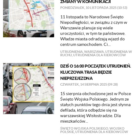
ZMIANY W KOMUNIKACJI
PONIEDZIAŁEK, 10 LISTOPADA 2025 (10:53)
11 listopada to Narodowe Święto
Niepodległości, w związku z czym w
Warszawie planuje się wiele
uroczystości, w tym te państwowe.
Władze miasta odradzają wjazd do
centrum samochodem. Ci...
UTRUDNIENIA
,
WARSZAWA
,
UTRUDNIENIA W
RUCHU
,
UTRUDNIENIA DLA KIEROWCÓW
DZIŚ O 16:00 POCZĄTEK UTRUDNIEŃ.
KLUCZOWA TRASA BĘDZIE
NIEPRZEJEZDNA
CZWARTEK, 14 SIERPNIA 2025 (09:28)
15 sierpnia obchodzone jest w Polsce
Święto Wojska Polskiego. Jednym ze
stałych punktów tego dnia jest słynna
defilada, która odbędzie się na
warszawskiej Wisłostradzie. Dla
mieszkańców...
ŚWIĘTO WOJSKA POLSKIEGO
,
WOJSKO
POLSKIE
,
UTRUDNIENIA DLA KIEROWCÓW