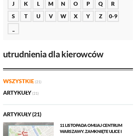
J
K
L
M
N
O
P
Q
R
S
T
U
V
W
X
Y
Z
0-9
_
utrudnienia dla kierowców
WSZYSTKIE
(21)
ARTYKUŁY
(21)
ARTYKUŁY (21)
11 LISTOPADA OMIJAJ CENTRUM
WARSZAWY. ZAMKNIĘTE ULICE I