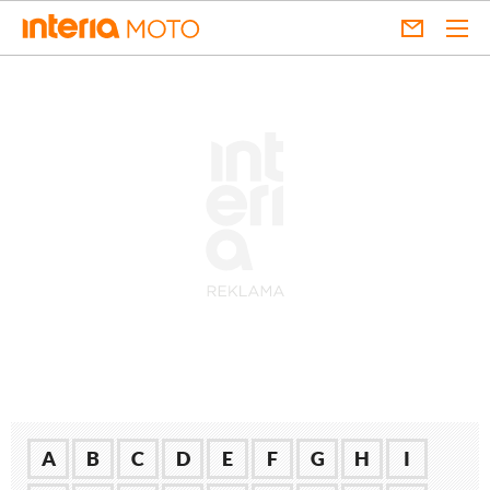
A
B
C
D
E
F
G
H
I