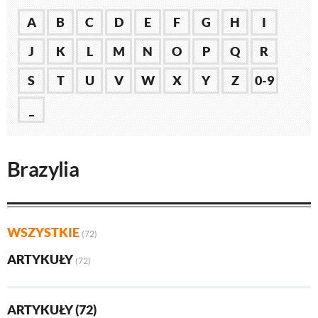
A
B
C
D
E
F
G
H
I
J
K
L
M
N
O
P
Q
R
S
T
U
V
W
X
Y
Z
0-9
_
Brazylia
WSZYSTKIE
(72)
ARTYKUŁY
(72)
ARTYKUŁY (72)