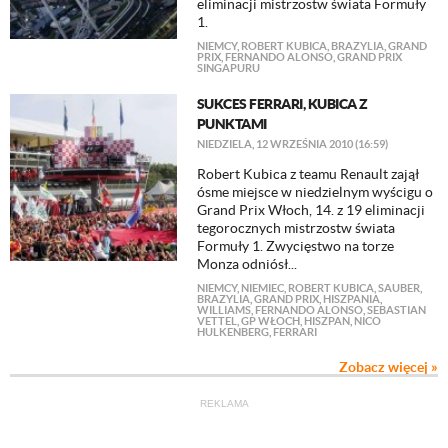
eliminacji mistrzostw świata Formuły
1.
NIEMCY
,
ROBERT KUBICA
,
BRAZYLIA
,
GRAND
PRIX
,
FERNANDO ALONSO
,
GRAND PRIX
SINGAPURU
SUKCES FERRARI, KUBICA Z
PUNKTAMI
NIEDZIELA, 12 WRZEŚNIA 2010 (16:59)
Robert Kubica z teamu Renault zajął
ósme miejsce w niedzielnym wyścigu o
Grand Prix Włoch, 14. z 19 eliminacji
tegorocznych mistrzostw świata
Formuły 1. Zwycięstwo na torze
Monza odniósł...
NIEMCY
,
NIEMIEC
,
ROBERT KUBICA
,
SAUBER
,
BRAZYLIA
,
GRAND PRIX
,
HISZPANIA
,
WILLIAMS
,
FERNANDO ALONSO
,
SEBASTIAN
VETTEL
,
GP WŁOCH
,
HISZPAN
,
NICO
HULKENBERG
,
FERRARI
Zobacz więcej »
REKLAMA