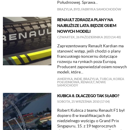
Południowej. Sprawa...
BRAZYLIA
,
BYD
,
FABRYKA SAMOCHODÓW
RENAULT ZDRADZA PLANY NA
NAJBLIŻSZE LATA. BĘDZIE OSIEM
NOWYCH MODELI
CZWARTEK, 26 PAŹDZIERNIKA 2023 (14:40)
Zaprezentowany Renault Kardian ma
stanowić wstęp, jeśli chodzi o plany
francuskiego koncernu dotyczące
rozwoju na rynkach poza Europą.
Producent zapowiedział osiem nowych
modeli, które...
AMERYKA
,
INDIE
,
BRAZYLIA
,
TURCJA
,
KOREA
POŁUDNIOWA
,
RENAULT
,
NOWE
SAMOCHODY
KUBICA 8. DLACZEGO TAK SŁABO?
SOBOTA, 25 WRZEŚNIA 2010 (17:04)
Robert Kubica z teamu Renault F1 był
dopiero 8 w kwalifikacjach do
niedzielnego wyścigu o Grand Prix
Singapuru, 15. z 19 tegorocznych