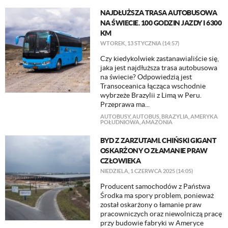
NAJDŁUŻSZA TRASA AUTOBUSOWA
NA ŚWIECIE. 100 GODZIN JAZDY I 6300
KM
WTOREK, 13 STYCZNIA (14:57)
Czy kiedykolwiek zastanawialiście się,
jaka jest najdłuższa trasa autobusowa
na świecie? Odpowiedzią jest
Transoceanica łącząca wschodnie
wybrzeże Brazylii z Limą w Peru.
Przeprawa ma...
AUTOBUSY
,
AUTOBUS
,
BRAZYLIA
,
AMERYKA
POŁUDNIOWA
,
AMAZONIA
BYD Z ZARZUTAMI. CHIŃSKI GIGANT
OSKARŻONY O ZŁAMANIE PRAW
CZŁOWIEKA
NIEDZIELA, 1 CZERWCA 2025 (14:05)
Producent samochodów z Państwa
Środka ma spory problem, ponieważ
został oskarżony o łamanie praw
pracowniczych oraz niewolniczą pracę
przy budowie fabryki w Ameryce