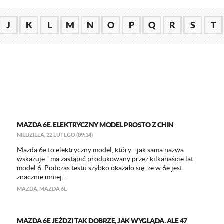
J
K
L
M
N
O
P
Q
R
S
T
MAZDA 6E. ELEKTRYCZNY MODEL PROSTO Z CHIN
NIEDZIELA, 22 LUTEGO (09:14)
Mazda 6e to elektryczny model, który - jak sama nazwa
wskazuje - ma zastąpić produkowany przez kilkanaście lat
model 6. Podczas testu szybko okazało się, że w 6e jest
znacznie mniej...
MAZDA
,
MAZDA 6E
MAZDA 6E JEŹDZI TAK DOBRZE, JAK WYGLĄDA. ALE 47