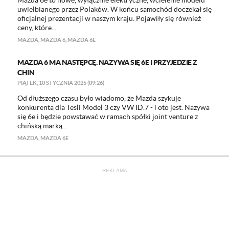
Mazda 6e to nowe, wyłącznie elektryczne, wcielenie modelu
uwielbianego przez Polaków. W końcu samochód doczekał się
oficjalnej prezentacji w naszym kraju. Pojawiły się również
ceny, które...
MAZDA
,
MAZDA 6
,
MAZDA 6E
MAZDA 6 MA NASTĘPCĘ. NAZYWA SIĘ 6E I PRZYJEDZIE Z
CHIN
PIĄTEK, 10 STYCZNIA 2025 (09:26)
Od dłuższego czasu było wiadomo, że Mazda szykuje
konkurenta dla Tesli Model 3 czy VW ID.7 - i oto jest. Nazywa
się 6e i będzie powstawać w ramach spółki joint venture z
chińską marką...
MAZDA
,
MAZDA 6E
REKLAMA