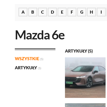
A
B
C
D
E
F
G
H
I
Mazda 6e
ARTYKUŁY (5)
WSZYSTKIE
(5)
ARTYKUŁY
(5)