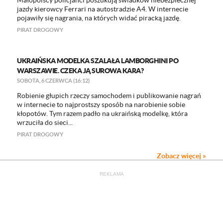
Małopolscy policjanci poszukują świadków niebezpiecznej
jazdy kierowcy Ferrari na autostradzie A4. W internecie
pojawiły się nagrania, na których widać piracką jazdę.
PIRAT DROGOWY
UKRAIŃSKA MODELKA SZALAŁA LAMBORGHINI PO
WARSZAWIE. CZEKA JĄ SUROWA KARA?
SOBOTA, 6 CZERWCA (16:12)
Robienie głupich rzeczy samochodem i publikowanie nagrań
w internecie to najprostszy sposób na narobienie sobie
kłopotów. Tym razem padło na ukraińską modelkę, która
wrzuciła do sieci...
PIRAT DROGOWY
Zobacz więcej »
REKLAMA