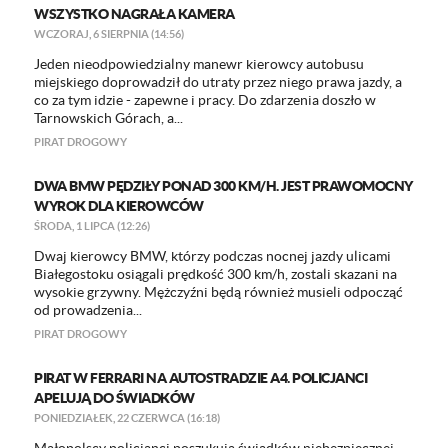
WSZYSTKO NAGRAŁA KAMERA
WCZORAJ, 6 SIERPNIA (14:56)
Jeden nieodpowiedzialny manewr kierowcy autobusu
miejskiego doprowadził do utraty przez niego prawa jazdy, a
co za tym idzie - zapewne i pracy. Do zdarzenia doszło w
Tarnowskich Górach, a...
PIRAT DROGOWY
DWA BMW PĘDZIŁY PONAD 300 KM/H. JEST PRAWOMOCNY
WYROK DLA KIEROWCÓW
ŚRODA, 1 LIPCA (12:26)
Dwaj kierowcy BMW, którzy podczas nocnej jazdy ulicami
Białegostoku osiągali prędkość 300 km/h, zostali skazani na
wysokie grzywny. Mężczyźni będą również musieli odpocząć
od prowadzenia...
PIRAT DROGOWY
PIRAT W FERRARI NA AUTOSTRADZIE A4. POLICJANCI
APELUJĄ DO ŚWIADKÓW
PONIEDZIAŁEK, 22 CZERWCA (16:18)