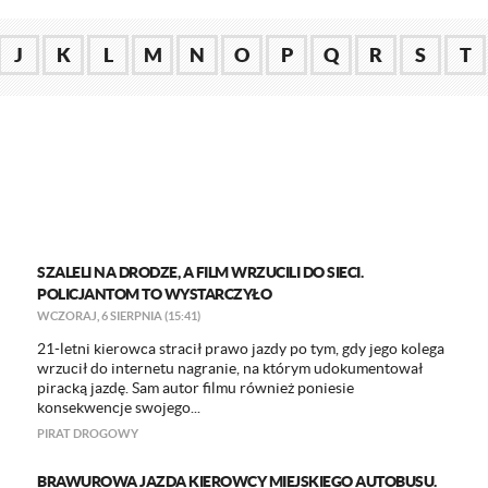
J
K
L
M
N
O
P
Q
R
S
T
SZALELI NA DRODZE, A FILM WRZUCILI DO SIECI.
POLICJANTOM TO WYSTARCZYŁO
WCZORAJ, 6 SIERPNIA (15:41)
21-letni kierowca stracił prawo jazdy po tym, gdy jego kolega
wrzucił do internetu nagranie, na którym udokumentował
piracką jazdę. Sam autor filmu również poniesie
konsekwencje swojego...
PIRAT DROGOWY
BRAWUROWA JAZDA KIEROWCY MIEJSKIEGO AUTOBUSU.