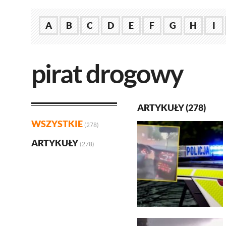
A
B
C
D
E
F
G
H
I
pirat drogowy
ARTYKUŁY (278)
WSZYSTKIE
(278)
ARTYKUŁY
(278)