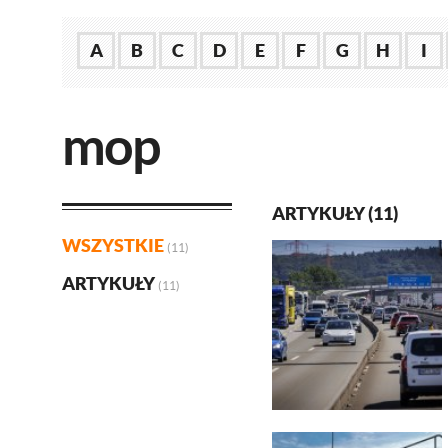
A
B
C
D
E
F
G
H
I
mop
ARTYKUŁY (11)
WSZYSTKIE
(11)
ARTYKUŁY
(11)