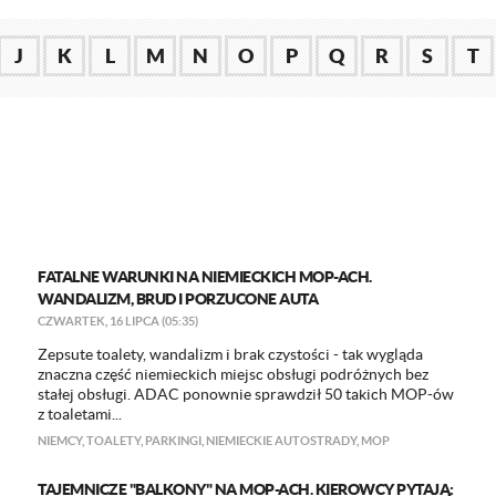
J
K
L
M
N
O
P
Q
R
S
T
FATALNE WARUNKI NA NIEMIECKICH MOP-ACH.
WANDALIZM, BRUD I PORZUCONE AUTA
CZWARTEK, 16 LIPCA (05:35)
Zepsute toalety, wandalizm i brak czystości - tak wygląda
znaczna część niemieckich miejsc obsługi podróżnych bez
stałej obsługi. ADAC ponownie sprawdził 50 takich MOP-ów
z toaletami...
NIEMCY
,
TOALETY
,
PARKINGI
,
NIEMIECKIE AUTOSTRADY
,
MOP
TAJEMNICZE "BALKONY" NA MOP-ACH. KIEROWCY PYTAJĄ: