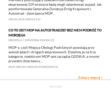
Kierowcy podróżujący lubelskim odcinkiem drogi
ekspresowej S19 wreszcie będą mogli zatankować pojazd. Jak
poinformowała Generalna Dyrekcja Dróg Krajowych i
Autostrad - dzierżawca MOP...
ORLEN
,
MOP
,
DROGA S19
CO TO JEST MOP NA AUTOSTRADZIE? BEZ NICH PODRÓŻ TO
MORDĘGA
NIEDZIELA, 1 WRZEŚNIA 2024 (06:31)
MOP-y, czyli Miejsca Obsługi Podróżnych powstają przy
autostradach i drogach ekspresowych. Dzielimy je na trzy
kategorie, niektórymi MOP-ami zarządza GDDKiA, a innymi
prywatni dzierżawcy....
MOP
,
MIEJSCE OBSŁUGI PODRÓŻNYCH
Zobacz więcej »
REKLAMA