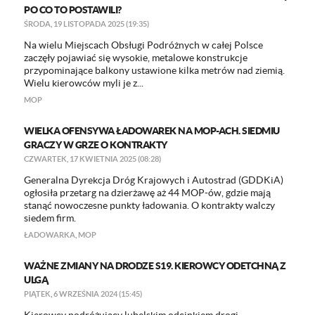
PO CO TO POSTAWILI?
ŚRODA, 19 LISTOPADA 2025 (19:35)
Na wielu Miejscach Obsługi Podróżnych w całej Polsce
zaczęły pojawiać się wysokie, metalowe konstrukcje
przypominające balkony ustawione kilka metrów nad ziemią.
Wielu kierowców myli je z...
MOP
WIELKA OFENSYWA ŁADOWAREK NA MOP-ACH. SIEDMIU
GRACZY W GRZE O KONTRAKTY
CZWARTEK, 17 KWIETNIA 2025 (08:28)
Generalna Dyrekcja Dróg Krajowych i Autostrad (GDDKiA)
ogłosiła przetarg na dzierżawę aż 44 MOP-ów, gdzie mają
stanąć nowoczesne punkty ładowania. O kontrakty walczy
siedem firm.
ŁADOWARKA
,
MOP
WAŻNE ZMIANY NA DRODZE S19. KIEROWCY ODETCHNĄ Z
ULGĄ
PIĄTEK, 6 WRZEŚNIA 2024 (15:45)