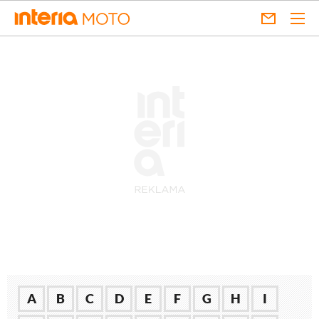
A
B
C
D
E
F
G
H
I