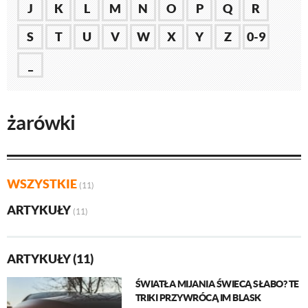
J
K
L
M
N
O
P
Q
R
S
T
U
V
W
X
Y
Z
0-9
_
żarówki
WSZYSTKIE
(11)
ARTYKUŁY
(11)
ARTYKUŁY (11)
ŚWIATŁA MIJANIA ŚWIECĄ SŁABO? TE
TRIKI PRZYWRÓCĄ IM BLASK