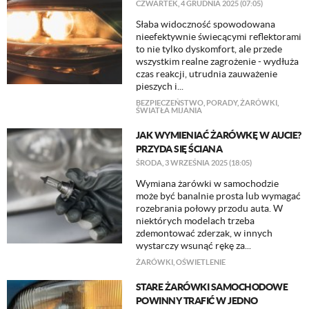
CZWARTEK, 4 GRUDNIA 2025 (07:05)
Słaba widoczność spowodowana
nieefektywnie świecącymi reflektorami
to nie tylko dyskomfort, ale przede
wszystkim realne zagrożenie - wydłuża
czas reakcji, utrudnia zauważenie
pieszych i...
BEZPIECZEŃSTWO
,
PORADY
,
ŻARÓWKI
,
ŚWIATŁA MIJANIA
JAK WYMIENIAĆ ŻARÓWKĘ W AUCIE?
PRZYDA SIĘ ŚCIANA
ŚRODA, 3 WRZEŚNIA 2025 (18:05)
Wymiana żarówki w samochodzie
może być banalnie prosta lub wymagać
rozebrania połowy przodu auta. W
niektórych modelach trzeba
zdemontować zderzak, w innych
wystarczy wsunąć rękę za...
ŻARÓWKI
,
OŚWIETLENIE
STARE ŻARÓWKI SAMOCHODOWE
POWINNY TRAFIĆ W JEDNO