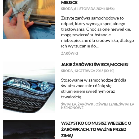
MIEJSCE
ŚRODA, 6 LISTOPADA 2024 (18:56)
Zużyte żarówki samochodowe to
odpad, który wymaga specjalnego
traktowania. Choć są one niewielkie,
mogą zawierać substancje
niebezpieczne dla środowiska, dlatego
ich wyrzucanie do...
ŻARÓWKI
JAKIE ŻARÓWKI ŚWIECĄ MOCNIEJ
ŚRODA, 13 CZERWCA 2018 (00:10)
Stosowanie w samochodzie źródła
światła znacznie różnią się
strumieniem świetlnym oraz
trwałością.
ŚWIATŁA
,
ŻARÓWKI
,
OŚWIETLENIE
,
ŚWIATŁA
KSENONOWE
WSZYSTKO CO MUSISZ WIEDZIEĆ O
ŻARÓWKACH. TO WAŻNE PRZED
ZIMĄ!