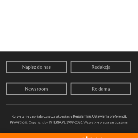
Napisz do nas
Redakcja
Newsroom
Reklama
Korzystanie z portalu oznacza akceptację
Regulaminu
.
Ustawienia preferencji.
Prywatność
. Copyright by
INTERIA.PL
1999-2026. Wszystkie prawa zastrzeżone.