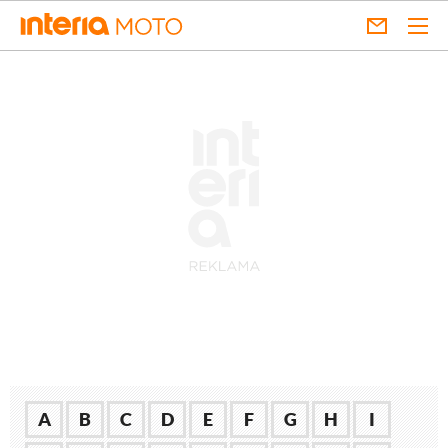
A
B
C
D
E
F
G
H
I