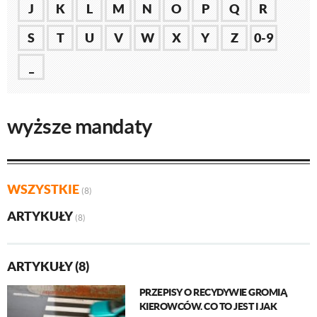
J
K
L
M
N
O
P
Q
R
S
T
U
V
W
X
Y
Z
0-9
_
wyższe mandaty
WSZYSTKIE
(8)
ARTYKUŁY
(8)
ARTYKUŁY (8)
PRZEPISY O RECYDYWIE GROMIĄ
KIEROWCÓW. CO TO JEST I JAK