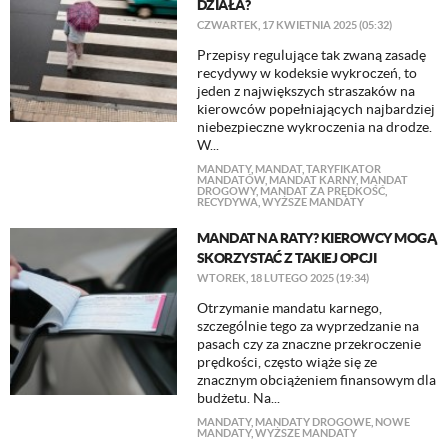
DZIAŁA?
CZWARTEK, 17 KWIETNIA 2025 (05:32)
Przepisy regulujące tak zwaną zasadę
recydywy w kodeksie wykroczeń, to
jeden z największych straszaków na
kierowców popełniających najbardziej
niebezpieczne wykroczenia na drodze.
W...
MANDATY
,
MANDAT
,
TARYFIKATOR
MANDATÓW
,
MANDAT KARNY
,
MANDAT
DROGOWY
,
MANDAT ZA PRĘDKOŚĆ
,
RECYDYWA
,
WYŻSZE MANDATY
MANDAT NA RATY? KIEROWCY MOGĄ
SKORZYSTAĆ Z TAKIEJ OPCJI
WTOREK, 18 LUTEGO 2025 (19:34)
Otrzymanie mandatu karnego,
szczególnie tego za wyprzedzanie na
pasach czy za znaczne przekroczenie
prędkości, często wiąże się ze
znacznym obciążeniem finansowym dla
budżetu. Na...
MANDATY
,
MANDATY DROGOWE
,
NOWE
MANDATY
,
WYŻSZE MANDATY