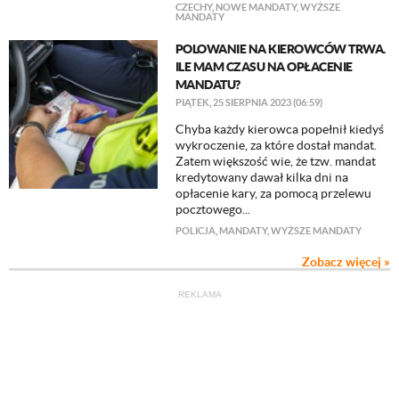
CZECHY
,
NOWE MANDATY
,
WYŻSZE
MANDATY
POLOWANIE NA KIEROWCÓW TRWA.
ILE MAM CZASU NA OPŁACENIE
MANDATU?
PIĄTEK, 25 SIERPNIA 2023 (06:59)
Chyba każdy kierowca popełnił kiedyś
wykroczenie, za które dostał mandat.
Zatem większość wie, że tzw. mandat
kredytowany dawał kilka dni na
opłacenie kary, za pomocą przelewu
pocztowego...
POLICJA
,
MANDATY
,
WYŻSZE MANDATY
Zobacz więcej »
REKLAMA