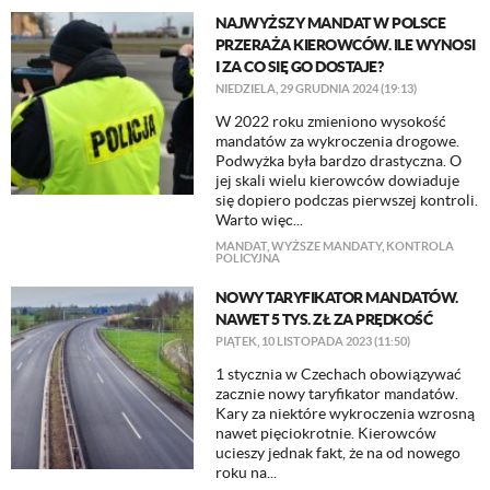
NAJWYŻSZY MANDAT W POLSCE
PRZERAŻA KIEROWCÓW. ILE WYNOSI
I ZA CO SIĘ GO DOSTAJE?
NIEDZIELA, 29 GRUDNIA 2024 (19:13)
W 2022 roku zmieniono wysokość
mandatów za wykroczenia drogowe.
Podwyżka była bardzo drastyczna. O
jej skali wielu kierowców dowiaduje
się dopiero podczas pierwszej kontroli.
Warto więc...
MANDAT
,
WYŻSZE MANDATY
,
KONTROLA
POLICYJNA
NOWY TARYFIKATOR MANDATÓW.
NAWET 5 TYS. ZŁ ZA PRĘDKOŚĆ
PIĄTEK, 10 LISTOPADA 2023 (11:50)
1 stycznia w Czechach obowiązywać
zacznie nowy taryfikator mandatów.
Kary za niektóre wykroczenia wzrosną
nawet pięciokrotnie. Kierowców
ucieszy jednak fakt, że na od nowego
roku na...