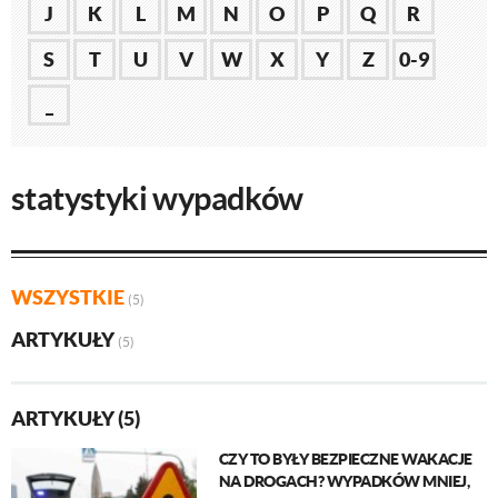
J
K
L
M
N
O
P
Q
R
S
T
U
V
W
X
Y
Z
0-9
_
statystyki wypadków
WSZYSTKIE
(5)
ARTYKUŁY
(5)
ARTYKUŁY (5)
CZY TO BYŁY BEZPIECZNE WAKACJE
NA DROGACH? WYPADKÓW MNIEJ,