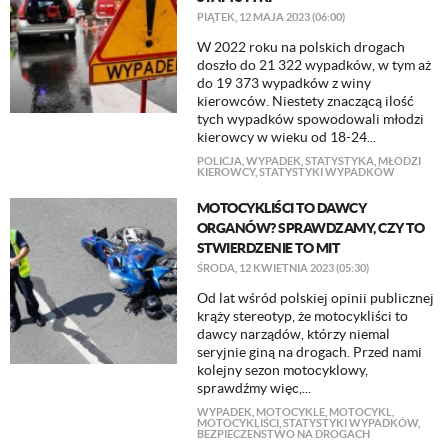
PIĄTEK, 12 MAJA 2023 (06:00)
W 2022 roku na polskich drogach
doszło do 21 322 wypadków, w tym aż
do 19 373 wypadków z winy
kierowców. Niestety znaczącą ilość
tych wypadków spowodowali młodzi
kierowcy w wieku od 18-24...
POLICJA
,
WYPADEK
,
STATYSTYKA
,
MŁODZI
KIEROWCY
,
STATYSTYKI WYPADKÓW
​MOTOCYKLIŚCI TO DAWCY
ORGANÓW? SPRAWDZAMY, CZY TO
STWIERDZENIE TO MIT
ŚRODA, 12 KWIETNIA 2023 (05:30)
Od lat wśród polskiej opinii publicznej
krąży stereotyp, że motocykliści to
dawcy narządów, którzy niemal
seryjnie giną na drogach. Przed nami
kolejny sezon motocyklowy,
sprawdźmy więc,...
WYPADEK
,
MOTOCYKLE
,
MOTOCYKL
,
MOTOCYKLIŚCI
,
STATYSTYKI WYPADKÓW
,
BEZPIECZEŃSTWO NA DROGACH