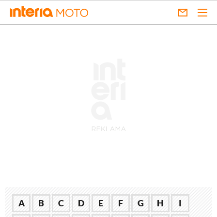
A
B
C
D
E
F
G
H
I