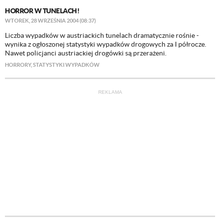
HORROR W TUNELACH!
WTOREK, 28 WRZEŚNIA 2004 (08:37)
Liczba wypadków w austriackich tunelach dramatycznie rośnie -
wynika z ogłoszonej statystyki wypadków drogowych za I półrocze.
Nawet policjanci austriackiej drogówki są przerażeni.
HORRORY
,
STATYSTYKI WYPADKÓW
REKLAMA