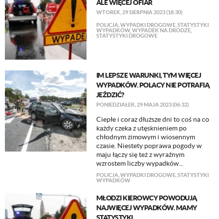
ALE WIĘCEJ OFIAR
WTOREK, 29 SIERPNIA 2023 (18:30)
POLICJA
,
WYPADKI DROGOWE
,
STATYSTYKI
WYPADKÓW
,
WYPADEK NA DRODZE
,
STATYSTYKI DROGOWE
IM LEPSZE WARUNKI, TYM WIĘCEJ
WYPADKÓW. POLACY NIE POTRAFIĄ
JEŹDZIĆ?
PONIEDZIAŁEK, 29 MAJA 2023 (06:32)
Ciepłe i coraz dłuższe dni to coś na co
każdy czeka z utęsknieniem po
chłodnym zimowym i wiosennym
czasie. Niestety poprawa pogody w
maju łączy się też z wyraźnym
wzrostem liczby wypadków...
POLICJA
,
WYPADKI DROGOWE
,
STATYSTYKI
WYPADKÓW
MŁODZI KIEROWCY POWODUJĄ
NAJWIĘCEJ WYPADKÓW. MAMY
STATYSTYKI