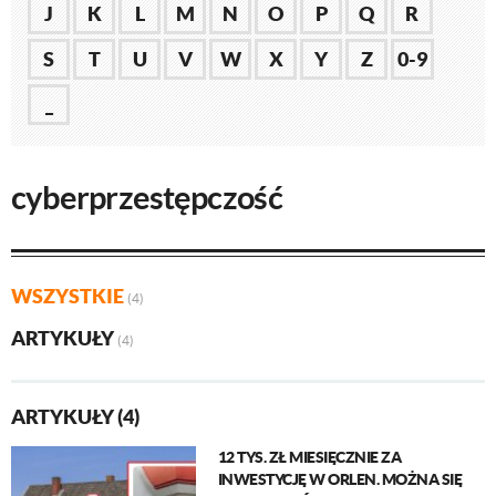
J
K
L
M
N
O
P
Q
R
S
T
U
V
W
X
Y
Z
0-9
_
cyberprzestępczość
WSZYSTKIE
(4)
ARTYKUŁY
(4)
ARTYKUŁY (4)
12 TYS. ZŁ MIESIĘCZNIE ZA
INWESTYCJĘ W ORLEN. MOŻNA SIĘ