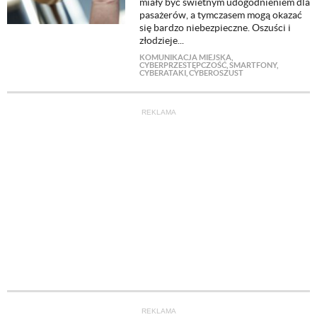
miały być świetnym udogodnieniem dla
pasażerów, a tymczasem mogą okazać
się bardzo niebezpieczne. Oszuści i
złodzieje...
KOMUNIKACJA MIEJSKA
,
CYBERPRZESTĘPCZOŚĆ
,
SMARTFONY
,
CYBERATAKI
,
CYBEROSZUST
REKLAMA
REKLAMA