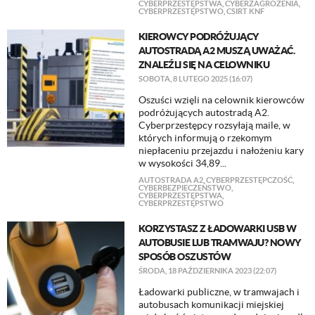
CYBERPRZESTĘPSTWA
,
CYBERZAGROŻENIA
,
CYBERPRZESTĘPSTWO
,
CSIRT KNF
KIEROWCY PODRÓŻUJĄCY
AUTOSTRADĄ A2 MUSZĄ UWAŻAĆ.
ZNALEŹLI SIĘ NA CELOWNIKU
SOBOTA, 8 LUTEGO 2025 (16:07)
Oszuści wzięli na celownik kierowców
podróżujących autostradą A2.
Cyberprzestępcy rozsyłają maile, w
których informują o rzekomym
niepłaceniu przejazdu i nałożeniu kary
w wysokości 34,89...
AUTOSTRADA A2
,
CYBERPRZESTĘPCZOŚĆ
,
CYBERBEZPIECZEŃSTWO
,
CYBERPRZESTĘPSTWA
,
CYBERPRZESTĘPSTWO
KORZYSTASZ Z ŁADOWARKI USB W
AUTOBUSIE LUB TRAMWAJU? NOWY
SPOSÓB OSZUSTÓW
ŚRODA, 18 PAŹDZIERNIKA 2023 (22:07)
Ładowarki publiczne, w tramwajach i
autobusach komunikacji miejskiej