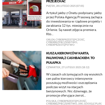
PRZEJECHAĆ
PIĄTEK, 28 LUTEGO 2025 (07:05)
Artykuł jakby z Onetu podpisany jakby
przez Polska Agencję Prasową zachęca
do inwestowania w rządowe projekty i
zarabiania 12 tys. miesięcznie na
Orlenie. Są nawet zdjęcia premiera.
Kto...
ORLEN
,
CYBERPRZESTĘPCZOŚĆ
,
CYBERBEZPIECZEŃSTWO
,
CYBERPRZESTĘPSTWO
KUSZĄ KIEROWCÓW KARTĄ
PALIWOWĄ Z CASHBACKIEM. TO
PUŁAPKA
CZWARTEK, 27 LUTEGO 2025 (18:12)
W czasach utrzymujących się wysokich
cen paliw kierowcy intensywnie
poszukują możliwości oszczędzania
podczas wizyt na stacjach
benzynowych. Nic dziwnego, że
promocje oferujące zwrot...
POLSKA
,
CYBERPRZESTĘPCZOŚĆ
,
CYBERBEZPIECZEŃSTWO
,
JAK
,
GOOGLE PLAY
,