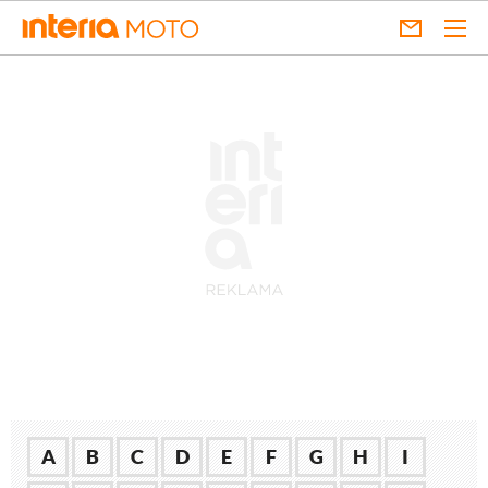
A
B
C
D
E
F
G
H
I