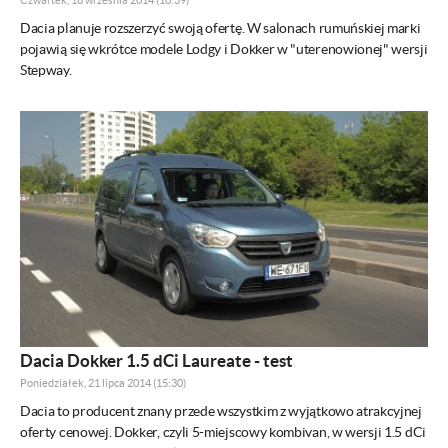
Dacia planuje rozszerzyć swoją ofertę. W salonach rumuńskiej marki
pojawią się wkrótce modele Lodgy i Dokker w "uterenowionej" wersji
Stepway.
Dacia Dokker 1.5 dCi Laureate - test
Poniedziałek, 21 lipca 2014 (15:30)
Dacia to producent znany przede wszystkim z wyjątkowo atrakcyjnej
oferty cenowej. Dokker, czyli 5-miejscowy kombivan, w wersji 1.5 dCi