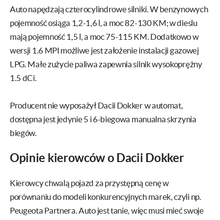
Auto napędzają czterocylindrowe silniki. W benzynowych
pojemność osiąga 1,2-1,6 l, a moc 82-130 KM; w dieslu
mają pojemność 1,5 l, a moc 75-115 KM. Dodatkowo w
wersji 1.6 MPI możliwe jest założenie instalacji gazowej
LPG. Małe zużycie paliwa zapewnia silnik wysokoprężny
1.5 dCi.
Producent nie wyposażył Dacii Dokker w automat,
dostępna jest jedynie 5 i 6-biegowa manualna skrzynia
biegów.
Opinie kierowców o Dacii Dokker
Kierowcy chwalą pojazd za przystępną cenę w
porównaniu do modeli konkurencyjnych marek, czyli np.
Peugeota Partnera. Auto jest tanie, więc musi mieć swoje