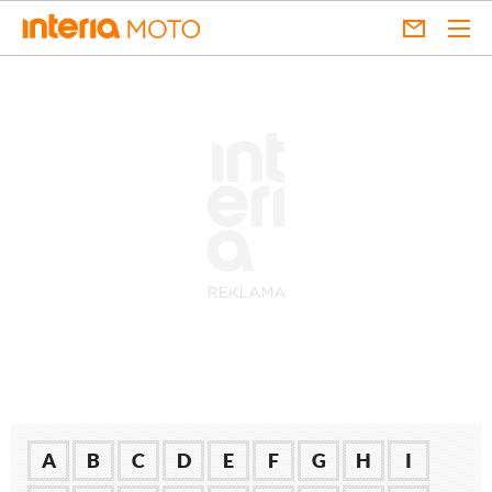
A
B
C
D
E
F
G
H
I