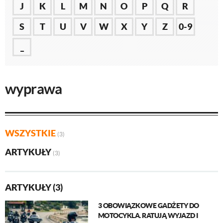
J
K
L
M
N
O
P
Q
R
S
T
U
V
W
X
Y
Z
0-9
_
wyprawa
WSZYSTKIE
(3)
ARTYKUŁY
(3)
ARTYKUŁY (3)
3 OBOWIĄZKOWE GADŻETY DO
MOTOCYKLA. RATUJĄ WYJAZD I