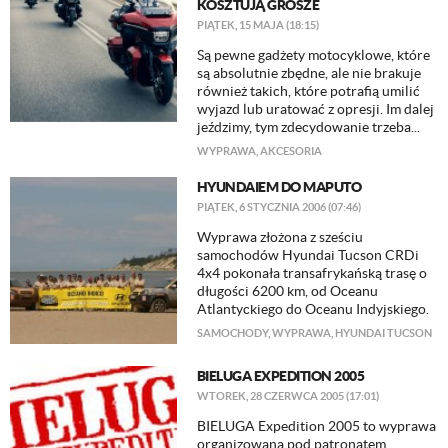
KOSZTUJĄ GROSZE
PIĄTEK, 15 MAJA (18:15)
Są pewne gadżety motocyklowe, które
są absolutnie zbędne, ale nie brakuje
również takich, które potrafią umilić
wyjazd lub uratować z opresji. Im dalej
jeździmy, tym zdecydowanie trzeba...
WYPRAWA
,
AKCESORIA
HYUNDAIEM DO MAPUTO
PIĄTEK, 6 STYCZNIA 2006 (07:46)
Wyprawa złożona z sześciu
samochodów Hyundai Tucson CRDi
4x4 pokonała transafrykańską trasę o
długości 6200 km, od Oceanu
Atlantyckiego do Oceanu Indyjskiego.
SAMOCHODY
,
WYPRAWA
,
HYUNDAI TUCSON
BIELUGA EXPEDITION 2005
WTOREK, 28 CZERWCA 2005 (17:01)
BIELUGA Expedition 2005 to wyprawa
organizowana pod patronatem