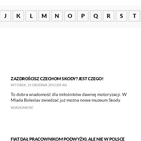
J
K
L
M
N
O
P
Q
R
S
T
ZAZDROŚCISZ CZECHOM SKODY? JEST CZEGO!
WTOREK, 11 GRUDNIA 2012 (09:46)
To dobra wiadomość dla miłośników dawnej motoryzacji. W
Mlada Boleslav zwiedzać już można nowe muzeum Skody.
WIADOMOŚĆ
FIAT DAŁ PRACOWNIKOM PODWYŻKI. ALE NIE W POLSCE