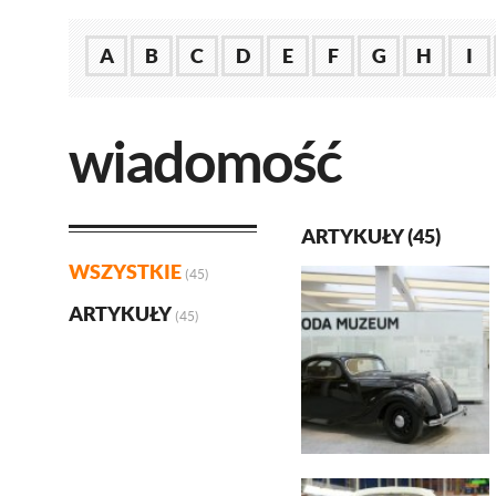
A
B
C
D
E
F
G
H
I
wiadomość
ARTYKUŁY (45)
WSZYSTKIE
(45)
ARTYKUŁY
(45)