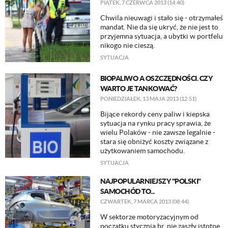
PIĄTEK, 7 CZERWCA 2013 (14:40)
Chwila nieuwagi i stało się - otrzymałeś
mandat. Nie da się ukryć, że nie jest to
przyjemna sytuacja, a ubytki w portfelu
nikogo nie cieszą.
SYTUACJA
BIOPALIWO A OSZCZĘDNOŚCI. CZY
WARTO JE TANKOWAĆ?
PONIEDZIAŁEK, 13 MAJA 2013 (12:51)
Bijące rekordy ceny paliw i kiepska
sytuacja na rynku pracy sprawia, że
wielu Polaków - nie zawsze legalnie -
stara się obniżyć koszty związane z
użytkowaniem samochodu.
SYTUACJA
NAJPOPULARNIEJSZY "POLSKI"
SAMOCHÓD TO...
CZWARTEK, 7 MARCA 2013 (08:44)
W sektorze motoryzacyjnym od
początku stycznia br. nie zaszły istotne