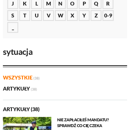
J
K
L
M
N
O
P
Q
R
S
T
U
V
W
X
Y
Z
0-9
_
sytuacja
WSZYSTKIE
(38)
ARTYKUŁY
(38)
ARTYKUŁY (38)
NIE ZAPŁACIŁEŚ MANDATU?
SPRAWDŹ CO CIĘ CZEKA