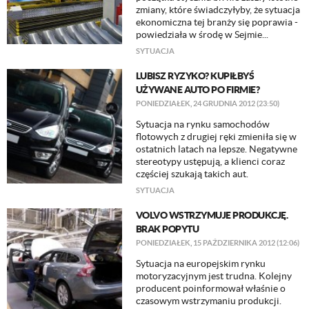
zmiany, które świadczyłyby, że sytuacja
ekonomiczna tej branży się poprawia -
powiedziała w środę w Sejmie...
SYTUACJA
LUBISZ RYZYKO? KUPIŁBYŚ
UŻYWANE AUTO PO FIRMIE?
PONIEDZIAŁEK, 24 GRUDNIA 2012 (23:50)
Sytuacja na rynku samochodów
flotowych z drugiej ręki zmieniła się w
ostatnich latach na lepsze. Negatywne
stereotypy ustępują, a klienci coraz
częściej szukają takich aut.
SYTUACJA
VOLVO WSTRZYMUJE PRODUKCJĘ.
BRAK POPYTU
PONIEDZIAŁEK, 15 PAŹDZIERNIKA 2012 (12:06)
Sytuacja na europejskim rynku
motoryzacyjnym jest trudna. Kolejny
producent poinformował właśnie o
czasowym wstrzymaniu produkcji.