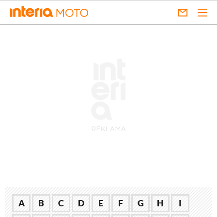
A
B
C
D
E
F
G
H
I