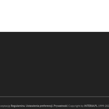
kceptację
Regulaminu
.
Ustawienia preferencji.
Prywatność
. Copyright by
INTERIA.PL
1999-2026