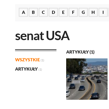
A
B
C
D
E
F
G
H
I
senat USA
ARTYKUŁY (1)
WSZYSTKIE
(1)
ARTYKUŁY
(1)