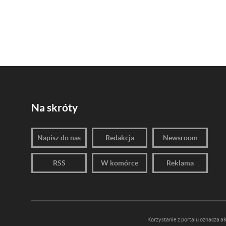
Na skróty
Napisz do nas
Redakcja
Newsroom
RSS
W komórce
Reklama
Korzystanie z portalu oznacza a