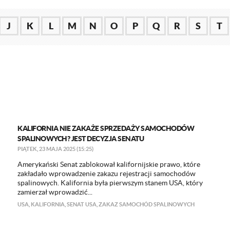
J
K
L
M
N
O
P
Q
R
S
T
KALIFORNIA NIE ZAKAŻE SPRZEDAŻY SAMOCHODÓW
SPALINOWYCH? JEST DECYZJA SENATU
PIĄTEK, 23 MAJA 2025 (15:25)
Amerykański Senat zablokował kalifornijskie prawo, które
zakładało wprowadzenie zakazu rejestracji samochodów
spalinowych. Kalifornia była pierwszym stanem USA, który
zamierzał wprowadzić...
USA
,
KALIFORNIA
,
SENAT USA
,
ZAKAZ SAMOCHÓD SPALINOWYCH