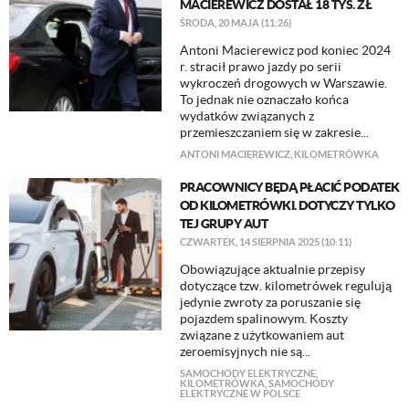
MACIEREWICZ DOSTAŁ 18 TYS. ZŁ
ŚRODA, 20 MAJA (11:26)
Antoni Macierewicz pod koniec 2024
r. stracił prawo jazdy po serii
wykroczeń drogowych w Warszawie.
To jednak nie oznaczało końca
wydatków związanych z
przemieszczaniem się w zakresie...
ANTONI MACIEREWICZ
,
KILOMETRÓWKA
PRACOWNICY BĘDĄ PŁACIĆ PODATEK
OD KILOMETRÓWKI. DOTYCZY TYLKO
TEJ GRUPY AUT
CZWARTEK, 14 SIERPNIA 2025 (10:11)
Obowiązujące aktualnie przepisy
dotyczące tzw. kilometrówek regulują
jedynie zwroty za poruszanie się
pojazdem spalinowym. Koszty
związane z użytkowaniem aut
zeroemisyjnych nie są...
SAMOCHODY ELEKTRYCZNE
,
KILOMETRÓWKA
,
SAMOCHODY
ELEKTRYCZNE W POLSCE