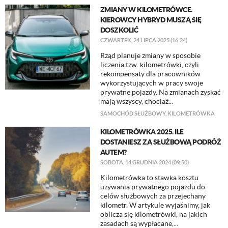
ZMIANY W KILOMETRÓWCE.
KIEROWCY HYBRYD MUSZĄ SIĘ
DOSZKOLIĆ
CZWARTEK, 24 LIPCA 2025 (16:24)
Rząd planuje zmiany w sposobie
liczenia tzw. kilometrówki, czyli
rekompensaty dla pracowników
wykorzystujących w pracy swoje
prywatne pojazdy. Na zmianach zyskać
mają wszyscy, chociaż...
SAMOCHÓD SŁUŻBOWY
,
KILOMETRÓWKA
KILOMETRÓWKA 2025. ILE
DOSTANIESZ ZA SŁUŻBOWĄ PODRÓŻ
AUTEM?
SOBOTA, 14 GRUDNIA 2024 (09:50)
Kilometrówka to stawka kosztu
używania prywatnego pojazdu do
celów służbowych za przejechany
kilometr. W artykule wyjaśnimy, jak
oblicza się kilometrówki, na jakich
zasadach są wypłacane,...