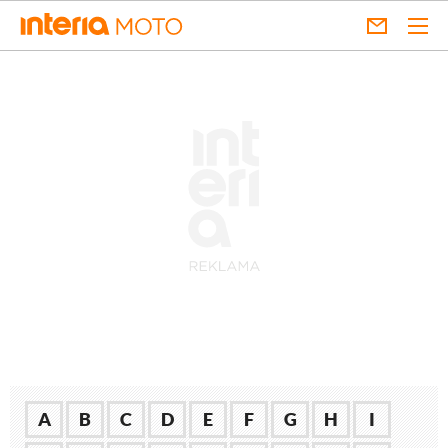
A
B
C
D
E
F
G
H
I