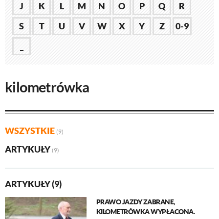
J
K
L
M
N
O
P
Q
R
S
T
U
V
W
X
Y
Z
0-9
_
kilometrówka
WSZYSTKIE
(9)
ARTYKUŁY
(9)
ARTYKUŁY (9)
PRAWO JAZDY ZABRANE,
KILOMETRÓWKA WYPŁACONA.