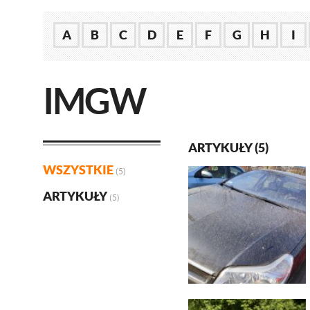
A
B
C
D
E
F
G
H
I
IMGW
ARTYKUŁY (5)
WSZYSTKIE
(5)
ARTYKUŁY
(5)