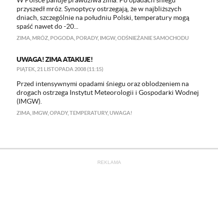
W Polsce panuje prawdziwa zima. Po opadach śniegu
przyszedł mróz. Synoptycy ostrzegają, że w najbliższych
dniach, szczególnie na południu Polski, temperatury mogą
spaść nawet do -20...
ZIMA
,
MRÓZ
,
POGODA
,
PORADY
,
IMGW
,
ODŚNIEŻANIE SAMOCHODU
UWAGA! ZIMA ATAKUJE!
PIĄTEK, 21 LISTOPADA 2008 (11:15)
Przed intensywnymi opadami śniegu oraz oblodzeniem na
drogach ostrzega Instytut Meteorologii i Gospodarki Wodnej
(IMGW).
ZIMA
,
IMGW
,
OPADY
,
TEMPERATURY
,
UWAGA!
REKLAMA