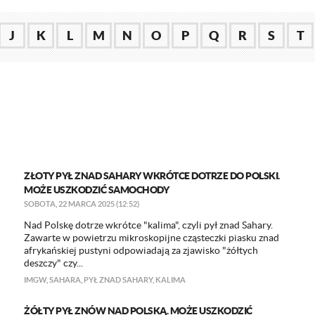
J
K
L
M
N
O
P
Q
R
S
T
ZŁOTY PYŁ ZNAD SAHARY WKRÓTCE DOTRZE DO POLSKI.
MOŻE USZKODZIĆ SAMOCHODY
SOBOTA, 22 MARCA 2025 (12:52)
Nad Polskę dotrze wkrótce "kalima", czyli pył znad Sahary.
Zawarte w powietrzu mikroskopijne cząsteczki piasku znad
afrykańskiej pustyni odpowiadają za zjawisko "żółtych
deszczy" czy...
IMGW
,
SAHARA
,
PYŁ ZNAD SAHARY
,
KALIMA
ŻÓŁTY PYŁ ZNÓW NAD POLSKĄ. MOŻE USZKODZIĆ