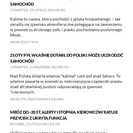
SAMOCHÓD
CZWARTEK, 29 LUTEGO 2024 (18:00)
Kalima to nazwa, która pochodzi z języka hiszpańskiego – tak
określa się zjawisko atmosferyczne polegające na zawieszeniu
w powietrzu drobnego pyłu i piasku pochodzenia pustynnego.
Może...
IMGW
,
ŻÓŁTY PYŁ
ZŁOTY PYŁ WŁAŚNIE DOTARŁ DO POLSKI. MOŻE USZKODZIĆ
SAMOCHÓD
CZWARTEK, 21 WRZEŚNIA 2023 (05:55)
Nad Polskę dotarła właśnie "kalima" czyli pył znad Sahary. To
właśnie zawarte w powietrzu mikroskopijne cząsteczki piasku
znad afrykańskiej pustyni odpowiadają za zjawisko
"czerwonych...
IMGW
,
PYŁ ZNAD SAHARY
,
KALIMA
MRÓZ DO -20 ST, ALERTY I STOPNIA. KIEROWCÓW RATUJE
PRZYCISK Z UKRYTĄ FUNKCJĄ
WTOREK, 7 LUTEGO 2023 (09:23)