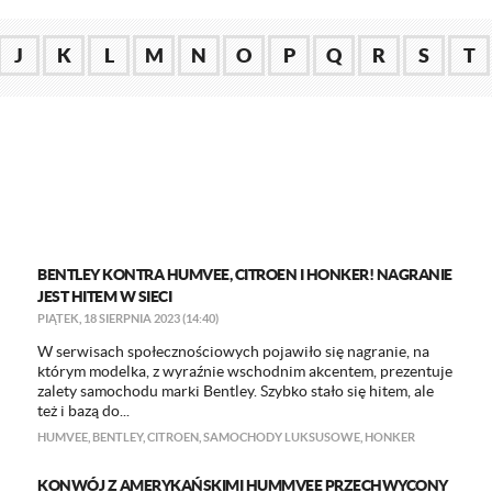
J
K
L
M
N
O
P
Q
R
S
T
BENTLEY KONTRA HUMVEE, CITROEN I HONKER! NAGRANIE
JEST HITEM W SIECI
PIĄTEK, 18 SIERPNIA 2023 (14:40)
W serwisach społecznościowych pojawiło się nagranie, na
którym modelka, z wyraźnie wschodnim akcentem, prezentuje
zalety samochodu marki Bentley. Szybko stało się hitem, ale
też i bazą do...
HUMVEE
,
BENTLEY
,
CITROEN
,
SAMOCHODY LUKSUSOWE
,
HONKER
KONWÓJ Z AMERYKAŃSKIMI HUMMVEE PRZECHWYCONY