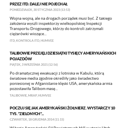
PRZEZ ITD. DALEJ NIE POJECHAŁ
PONIEDZIAŁEK, 30 STYCZNIA 2023 (13:53)
​Wojna wojną, ale na drogach porządek musi być. Z takiego
założenia wyszli inspektorzy wielkopolskiej Inspekcji
Transportu Drogowego, którzy do kontroli zatrzymali
ciężarówki wiozące...
ITD
,
KONTROLA ITD
,
HUMVEE
TALIBOWIE PRZEJĘLI DZIESIĄTKI TYSIĘCY AMERYKAŃSKICH
POJAZDÓW
PIĄTEK, 3 WRZEŚNIA 2021 (12:56)
​Po dramatycznej ewakuacji z lotniska w Kabulu, którą
światowe media zgodnie określiły jako świadectwo
poniesionej w Afganistanie klęski USA, amerykańska armia
pozostawiła Talibom masę...
TALIBOWIE
,
MRAP
,
HUMVEE
POCZUJ SIĘ JAK AMERYKAŃSKI ŻOŁNIERZ. WYSTARCZY 10
TYS. "ZIELONYCH"...
CZWARTEK, 18 GRUDNIA 2014 (11:15)