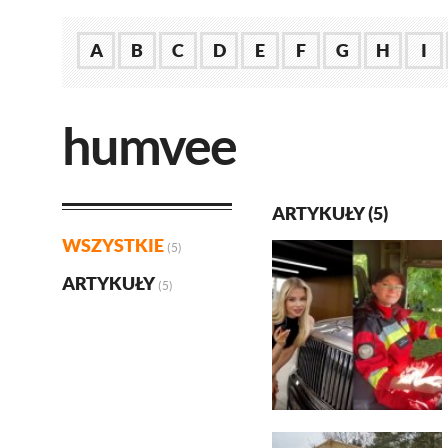
A
B
C
D
E
F
G
H
I
humvee
ARTYKUŁY (5)
WSZYSTKIE
(5)
ARTYKUŁY
(5)