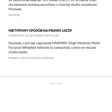
W bazie Amerykański Sił Powietrznych Hill w stanie Utah
zlicytowane zostaną wycofane z czynnej służby wojskowe
Humvee.
HUMVEE
NIETYPOWY SPOSÓB NA PRAWO JAZDY
CZWARTEK, 12 LISTOPADA 2009 (12:20)
Humvee, czyli tak naprawdę HMMWV (High Mobility Multi-
Purpose Wheeled Vehicle) to samochód, o którym słyszał
chyba każdy.
PRAWO JAZDY
,
POJAZDY
,
HUMVEE
REKLAMA