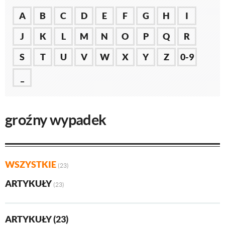
A
B
C
D
E
F
G
H
I
J
K
L
M
N
O
P
Q
R
S
T
U
V
W
X
Y
Z
0-9
_
groźny wypadek
WSZYSTKIE
(23)
ARTYKUŁY
(23)
ARTYKUŁY (23)