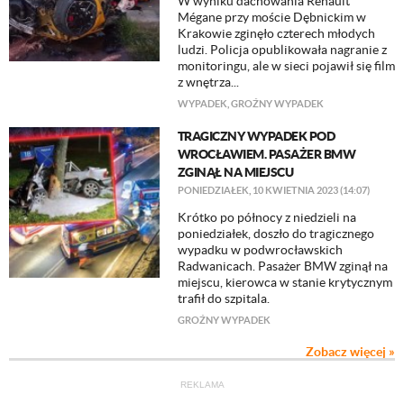
W wyniku dachowania Renault
Mégane przy moście Dębnickim w
Krakowie zginęło czterech młodych
ludzi. Policja opublikowała nagranie z
monitoringu, ale w sieci pojawił się film
z wnętrza...
WYPADEK
,
GROŹNY WYPADEK
TRAGICZNY WYPADEK POD
WROCŁAWIEM. PASAŻER BMW
ZGINĄŁ NA MIEJSCU
PONIEDZIAŁEK, 10 KWIETNIA 2023 (14:07)
Krótko po północy z niedzieli na
poniedziałek, doszło do tragicznego
wypadku w podwrocławskich
Radwanicach. Pasażer BMW zginął na
miejscu, kierowca w stanie krytycznym
trafił do szpitala.
GROŹNY WYPADEK
Zobacz więcej »
REKLAMA