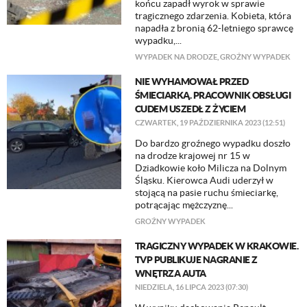
końcu zapadł wyrok w sprawie
tragicznego zdarzenia. Kobieta, która
napadła z bronią 62-letniego sprawcę
wypadku,...
WYPADEK NA DRODZE
,
GROŹNY WYPADEK
NIE WYHAMOWAŁ PRZED
ŚMIECIARKĄ. PRACOWNIK OBSŁUGI
CUDEM USZEDŁ Z ŻYCIEM
CZWARTEK, 19 PAŹDZIERNIKA 2023 (12:51)
Do bardzo groźnego wypadku doszło
na drodze krajowej nr 15 w
Dziadkowie koło Milicza na Dolnym
Śląsku. Kierowca Audi uderzył w
stojącą na pasie ruchu śmieciarkę,
potrącając mężczyznę...
GROŹNY WYPADEK
TRAGICZNY WYPADEK W KRAKOWIE.
TVP PUBLIKUJE NAGRANIE Z
WNĘTRZA AUTA
NIEDZIELA, 16 LIPCA 2023 (07:30)