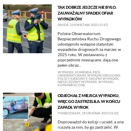
TAK DOBRZE JESZCZE NIE BYŁO.
ZAUWAŻALNY SPADEK OFIAR
WYPADKÓW
ŚRODA, 23 KWIETNIA 2025 (13:47)
Polskie Obserwatorium
Bezpieczeństwa Ruchu Drogowego
udostępniło wstępne statystyki
wypadków drogowych za marzec w
2025 roku. W zestawieniu z
poprzednimi miesiącami, dają one
pełen obraz...
WYPADEK
,
KOMENDA
,
PIESI
,
OBSERWATORIUM
,
WYPADKI DROGOWE
,
POLSCY KIEROWCY
,
GROŹNY WYPADEK
,
NIESZCZĘŚIWY WYPADEK
,
WYPADKI
KOMUNIKACYJNE
ODJECHAŁ Z MIEJSCA WYPADKU,
WIĘC GO ZASTRZELIŁA. W KOŃCU
ZAPADŁ WYROK
PONIEDZIAŁEK, 18 GRUDNIA 2023 (16:02)
Doprowadził do kolizji i uciekł, a ona
ruszyła za nim, by go zastrzelić. W