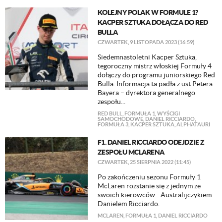
KOLEJNY POLAK W FORMULE 1?
KACPER SZTUKA DOŁĄCZA DO RED
BULLA
CZWARTEK, 9 LISTOPADA 2023 (16:59)
Siedemnastoletni Kacper Sztuka,
tegoroczny mistrz włoskiej Formuły 4
dołączy do programu juniorskiego Red
Bulla. Informacja ta padła z ust Petera
Bayera – dyrektora generalnego
zespołu...
RED BULL
,
FORMUŁA 1
,
WYŚCIGI
SAMOCHODOWE
,
DANIEL RICCIARDO
,
FORMUŁA 3
,
KACPER SZTUKA
,
ALPHATAURI
F1. DANIEL RICCIARDO ODEJDZIE Z
ZESPOŁU MCLARENA
CZWARTEK, 25 SIERPNIA 2022 (11:45)
Po zakończeniu sezonu Formuły 1
McLaren rozstanie się z jednym ze
swoich kierowców - Australijczykiem
Danielem Ricciardo.
MCLAREN
,
FORMUŁA 1
,
DANIEL RICCIARDO