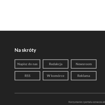
Na skróty
Napisz do nas
Redakcja
Newsroom
RSS
W komórce
Reklama
Korzystanie z portalu oznacza a