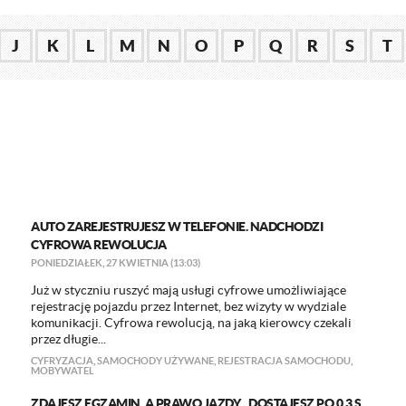
J
K
L
M
N
O
P
Q
R
S
T
AUTO ZAREJESTRUJESZ W TELEFONIE. NADCHODZI
CYFROWA REWOLUCJA
PONIEDZIAŁEK, 27 KWIETNIA (13:03)
Już w styczniu ruszyć mają usługi cyfrowe umożliwiające
rejestrację pojazdu przez Internet, bez wizyty w wydziale
komunikacji. Cyfrowa rewolucją, na jaką kierowcy czekali
przez długie...
CYFRYZACJA
,
SAMOCHODY UŻYWANE
,
REJESTRACJA SAMOCHODU
,
MOBYWATEL
ZDAJESZ EGZAMIN, A PRAWO JAZDY... DOSTAJESZ PO 0,3 S.