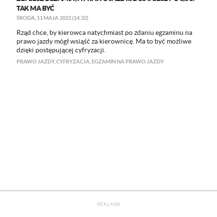
TAK MA BYĆ
ŚRODA, 11 MAJA 2022 (14:32)
Rząd chce, by kierowca natychmiast po zdaniu egzaminu na
prawo jazdy mógł wsiąść za kierownicę. Ma to być możliwe
dzięki postępującej cyfryzacji.
PRAWO JAZDY
,
CYFRYZACJA
,
EGZAMIN NA PRAWO JAZDY
REKLAMA