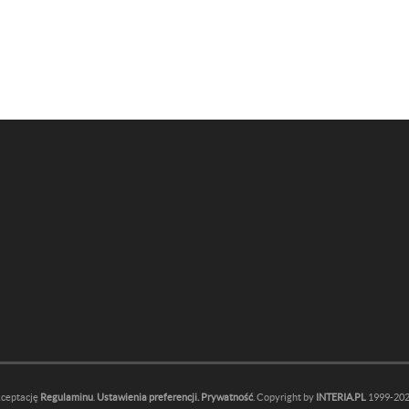
kceptację
Regulaminu
.
Ustawienia preferencji.
Prywatność
. Copyright by
INTERIA.PL
1999-2026