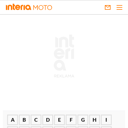
A
B
C
D
E
F
G
H
I