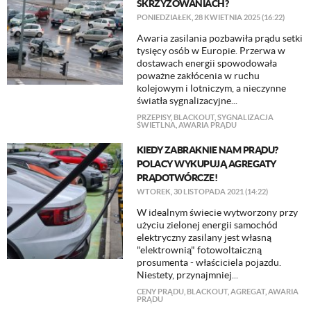
SKRZYŻOWANIACH?
PONIEDZIAŁEK, 28 KWIETNIA 2025 (16:22)
Awaria zasilania pozbawiła prądu setki
tysięcy osób w Europie. Przerwa w
dostawach energii spowodowała
poważne zakłócenia w ruchu
kolejowym i lotniczym, a nieczynne
światła sygnalizacyjne...
PRZEPISY
,
BLACKOUT
,
SYGNALIZACJA
ŚWIETLNA
,
AWARIA PRĄDU
KIEDY ZABRAKNIE NAM PRĄDU?
POLACY WYKUPUJĄ AGREGATY
PRĄDOTWÓRCZE!
WTOREK, 30 LISTOPADA 2021 (14:22)
​W idealnym świecie wytworzony przy
użyciu zielonej energii samochód
elektryczny zasilany jest własną
"elektrownią" fotowoltaiczną
prosumenta - właściciela pojazdu.
Niestety, przynajmniej...
CENY PRĄDU
,
BLACKOUT
,
AGREGAT
,
AWARIA
PRĄDU