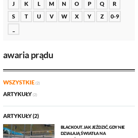
J
K
L
M
N
O
P
Q
R
S
T
U
V
W
X
Y
Z
0-9
_
awaria prądu
WSZYSTKIE
(2)
ARTYKUŁY
(2)
ARTYKUŁY (2)
BLACKOUT. JAK JEŹDZIĆ, GDY NIE
DZIAŁAJĄ ŚWIATŁA NA