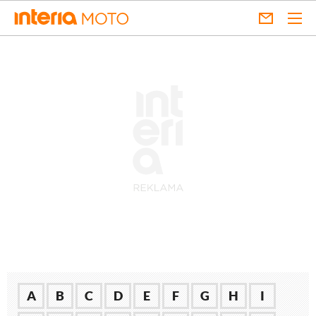
A
B
C
D
E
F
G
H
I