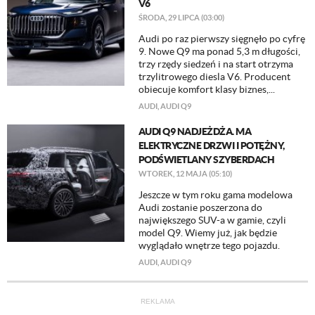
V6
ŚRODA, 29 LIPCA (03:00)
Audi po raz pierwszy sięgnęło po cyfrę
9. Nowe Q9 ma ponad 5,3 m długości,
trzy rzędy siedzeń i na start otrzyma
trzylitrowego diesla V6. Producent
obiecuje komfort klasy biznes,...
AUDI
,
AUDI Q9
AUDI Q9 NADJEŻDŻA. MA
ELEKTRYCZNE DRZWI I POTĘŻNY,
PODŚWIETLANY SZYBERDACH
WTOREK, 12 MAJA (05:10)
Jeszcze w tym roku gama modelowa
Audi zostanie poszerzona do
największego SUV-a w gamie, czyli
model Q9. Wiemy już, jak będzie
wyglądało wnętrze tego pojazdu.
AUDI
,
AUDI Q9
REKLAMA