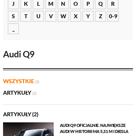
J
K
L
M
N
O
P
Q
R
S
T
U
V
W
X
Y
Z
0-9
_
Audi Q9
WSZYSTKIE
(2)
ARTYKUŁY
(2)
ARTYKUŁY (2)
AUDI Q9 OFICJALNIE. NAJWIĘKSZE
AUDI W HISTORII MA 5,31 M I DIESLA