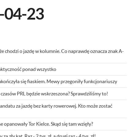
-04-23
że chodzi o jazdę w kolumnie. Co naprawdę oznacza znak A-
aktyczność ponad wszystko
zakończyła się fiaskiem. Mewy przegoniły funkcjonariuszy
 czasów PRL będzie wskrzeszona? Sprawdziliśmy to!
ndatu za jazdę bez karty rowerowej. Kto może zostać
 opanowały Tor Kielce. Skąd się tam wzięły?
 zły kąt. Raz - 2 tys. zł, a drugi raz - 4 tys. zł!