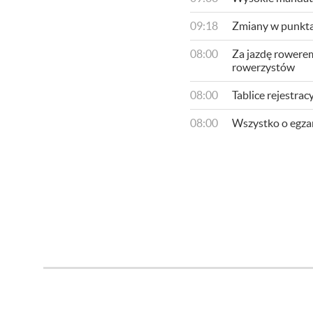
09:18
Zmiany w punkta
08:00
​Za jazdę rowere
rowerzystów
08:00
Tablice rejestra
08:00
​Wszystko o egza