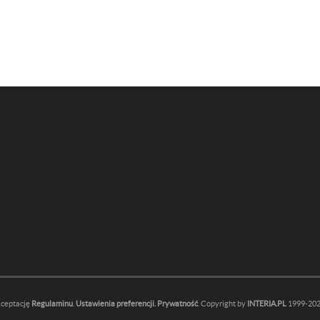
kceptację
Regulaminu
.
Ustawienia preferencji.
Prywatność
. Copyright by
INTERIA.PL
1999-2026