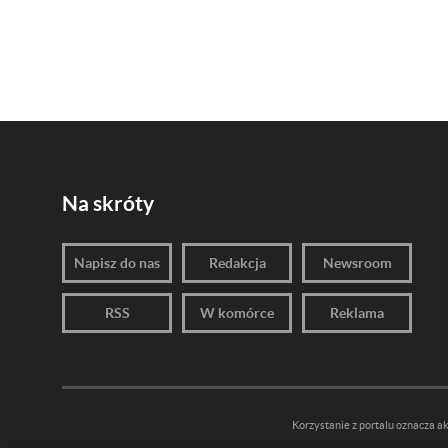
Na skróty
Napisz do nas
Redakcja
Newsroom
RSS
W komórce
Reklama
Korzystanie z portalu oznacza a