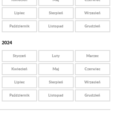
Lipiec
Sierpień
Wrzesień
Październik
Listopad
Grudzień
2024
Styczeń
Luty
Marzec
Kwiecień
Maj
Czerwiec
Lipiec
Sierpień
Wrzesień
Październik
Listopad
Grudzień