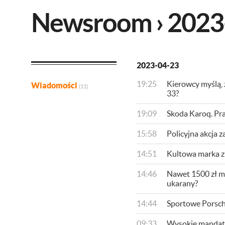
Newsroom › 2023
2023-04-23
19:25
Kierowcy myślą, 
Wiadomości
(11)
33?
19:09
Skoda Karoq. Pr
15:58
Policyjna akcja 
14:51
​Kultowa marka z
14:46
Nawet 1500 zł ma
ukarany?
14:44
Sportowe Porsche
09:33
Wysokie mandaty za