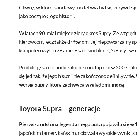
Chwilę, w której sportowy model wyzbył się krzywdząc
jako początek jego historii.
W latach 90. miał miejsce złoty okres Supry. Ze względu
kierowcom, lecz także drifterom. Jej niepowtarzalny 
komputerowych czy amerykańskim filmie „Szybcy i wści
Produkcję samochodu zakończono dopiero w 2003 rok
się jednak, że jego historii nie zakończono definitywnie.
wersja Supry, która zachwyca wyglądem i mocą.
Toyota Supra – generacje
Pierwsza odsłona legendarnego auta pojawiła się w 
japońskim i amerykańskim, notowała wysokie wyniki s