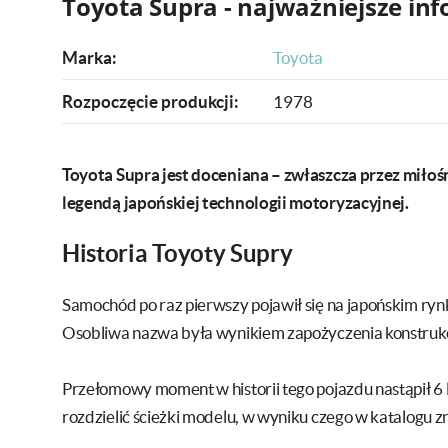
Toyota Supra - najważniejsze in
Marka:
Toyota
Rozpoczęcie produkcji:
1978
Toyota Supra jest doceniana – zwłaszcza przez miłośn
legendą japońskiej technologii motoryzacyjnej.
Historia Toyoty Supry
Samochód po raz pierwszy pojawił się na japońskim rynk
Osobliwa nazwa była wynikiem zapożyczenia konstrukcji
Przełomowy moment w historii tego pojazdu nastąpił 6
rozdzielić ścieżki modelu, w wyniku czego w katalogu zn