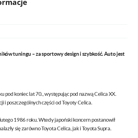
formacje
ików tuningu – za sportowy design i szybkość. Auto jest
u pod koniec lat 70., występując pod nazwą Celica XX.
 i poszczególnych części od Toyoty Celica.
 lutego 1986 roku. Wtedy japoński koncern postanowił
alazły się zarówno Toyota Celica, jak i Toyota Supra.