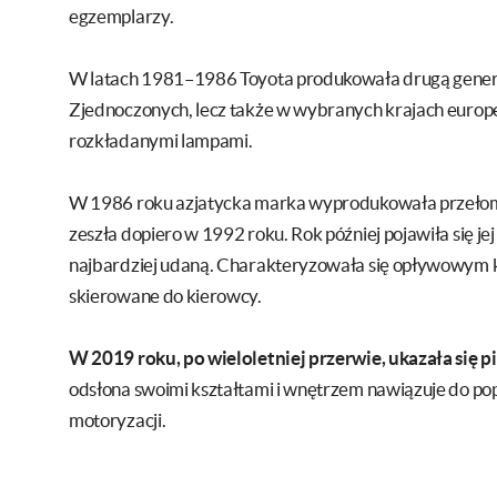
egzemplarzy.
W latach 1981–1986 Toyota produkowała drugą generację
Zjednoczonych, lecz także w wybranych krajach europejs
rozkładanymi lampami.
W 1986 roku azjatycka marka wyprodukowała przełomow
zeszła dopiero w 1992 roku. Rok później pojawiła się j
najbardziej udaną. Charakteryzowała się opływowym ks
skierowane do kierowcy.
W 2019 roku, po wieloletniej przerwie, ukazała się p
odsłona swoimi kształtami i wnętrzem nawiązuje do p
motoryzacji.