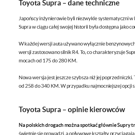
Toyota Supra – dane techniczne
Japońscy inżynierowie byli niezwykle systematyczni w
Supra w ciągu całej swojej historii była dostępna jako co
W każdej wersji auta używano wyłącznie benzynowych 
wersji zastosowano silnik R4. To, co charakteryzuje Supry
mocach od 175 do 280 KM.
Nowa wersja jest jeszcze szybsza niż jej poprzedniczki
od 258 do 340 KM. W przypadku najmocniejszej opcji 
Toyota Supra – opinie kierowców
Na polskich drogach można spotkać głównie Supry trze
świetnie się prowadzi, a opływowe kształty przyciągaj