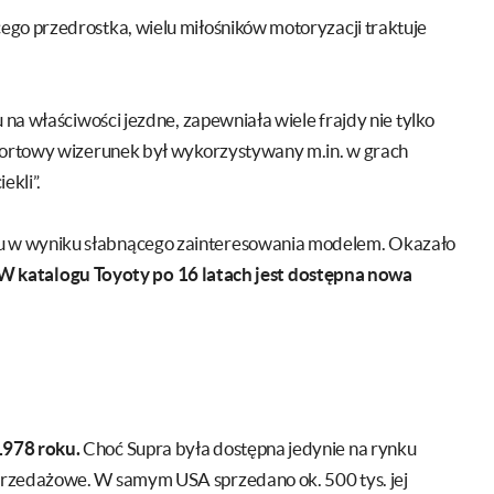
ego przedrostka, wielu miłośników motoryzacji traktuje
 na właściwości jezdne, zapewniała wiele frajdy nie tylko
sportowy wizerunek był wykorzystywany m.in. w grach
ekli”.
u w wyniku słabnącego zainteresowania modelem. Okazało
W katalogu Toyoty po 16 latach jest dostępna nowa
1978 roku.
Choć Supra była dostępna jedynie na rynku
przedażowe. W samym USA sprzedano ok. 500 tys. jej