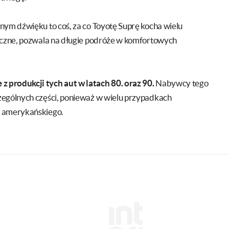
nym dźwięku to coś, za co Toyotę Suprę kocha wielu
tyczne, pozwala na długie podróże w komfortowych
 produkcji tych aut w latach 80. oraz 90.
Nabywcy tego
zególnych części, ponieważ w wielu przypadkach
i amerykańskiego.