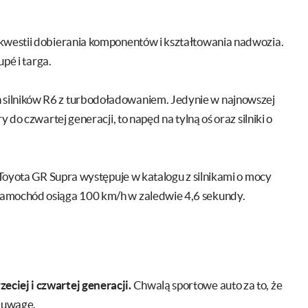
 kwestii dobierania komponentów i kształtowania nadwozia.
upé i targa.
silników R6 z turbodoładowaniem. Jedynie w najnowszej
 do czwartej generacji, to napęd na tylną oś oraz silniki o
. Toyota GR Supra występuje w katalogu z silnikami o mocy
samochód osiąga 100 km/h w zaledwie 4,6 sekundy.
ciej i czwartej generacji.
Chwalą sportowe auto za to, że
ą uwagę.