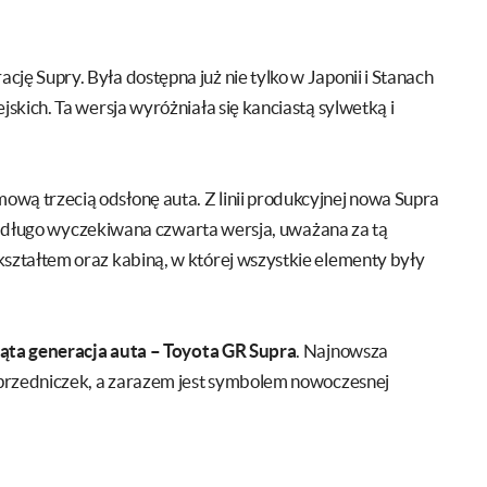
 Supry. Była dostępna już nie tylko w Japonii i Stanach
kich. Ta wersja wyróżniała się kanciastą sylwetką i
ą trzecią odsłonę auta. Z linii produkcyjnej nowa Supra
ej długo wyczekiwana czwarta wersja, uważana za tą
ztałtem oraz kabiną, w której wszystkie elementy były
iąta generacja auta – Toyota GR Supra
. Najnowsza
oprzedniczek, a zarazem jest symbolem nowoczesnej