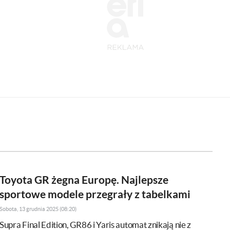
Toyota GR żegna Europę. Najlepsze
sportowe modele przegrały z tabelkami
Sobota, 13 grudnia 2025 (08:20)
Supra Final Edition, GR86 i Yaris automat znikają nie z