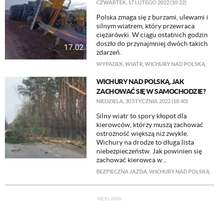
CZWARTEK, 17 LUTEGO 2022 (10:22)
Polska zmaga się z burzami, ulewami i
silnym wiatrem, który przewraca
ciężarówki. W ciągu ostatnich godzin
doszło do przynajmniej dwóch takich
zdarzeń.
WYPADEK
,
WIATR
,
WICHURY NAD POLSKĄ
WICHURY NAD POLSKĄ. JAK
ZACHOWAĆ SIĘ W SAMOCHODZIE?
NIEDZIELA, 30 STYCZNIA 2022 (18:40)
Silny wiatr to spory kłopot dla
kierowców, którzy muszą zachować
ostrożność większą niż zwykle.
Wichury na drodze to długa lista
niebezpieczeństw. Jak powinien się
zachować kierowca w...
BEZPIECZNA JAZDA
,
WICHURY NAD POLSKĄ
REKLAMA