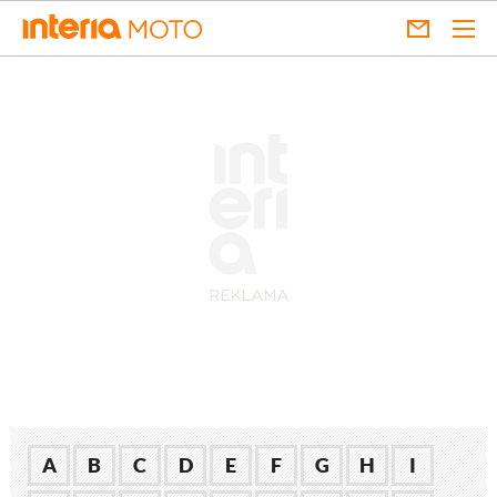
A
B
C
D
E
F
G
H
I