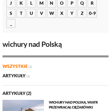
J
K
L
M
N
O
P
Q
R
S
T
U
V
W
X
Y
Z
0-9
_
wichury nad Polską
WSZYSTKIE
(2)
ARTYKUŁY
(2)
ARTYKUŁY (2)
WICHURY NAD POLSKĄ. WIATR
PRZEWRACAŁ CIĘŻARÓWKI