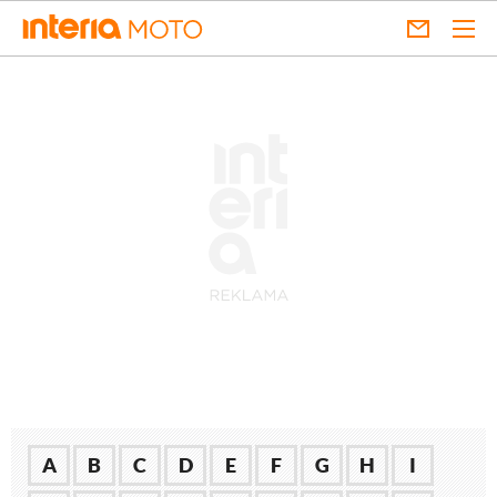
A
B
C
D
E
F
G
H
I