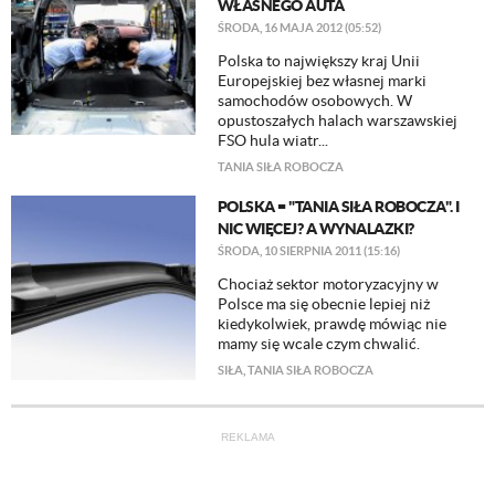
WŁASNEGO AUTA
ŚRODA, 16 MAJA 2012 (05:52)
Polska to największy kraj Unii
Europejskiej bez własnej marki
samochodów osobowych. W
opustoszałych halach warszawskiej
FSO hula wiatr...
TANIA SIŁA ROBOCZA
POLSKA = "TANIA SIŁA ROBOCZA". I
NIC WIĘCEJ? A WYNALAZKI?
ŚRODA, 10 SIERPNIA 2011 (15:16)
Chociaż sektor motoryzacyjny w
Polsce ma się obecnie lepiej niż
kiedykolwiek, prawdę mówiąc nie
mamy się wcale czym chwalić.
SIŁA
,
TANIA SIŁA ROBOCZA
REKLAMA