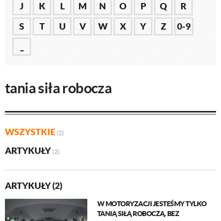
J
K
L
M
N
O
P
Q
R
S
T
U
V
W
X
Y
Z
0-9
_
tania siła robocza
WSZYSTKIE
(2)
ARTYKUŁY
(2)
ARTYKUŁY (2)
W MOTORYZACJI JESTEŚMY TYLKO
TANIĄ SIŁĄ ROBOCZĄ. BEZ