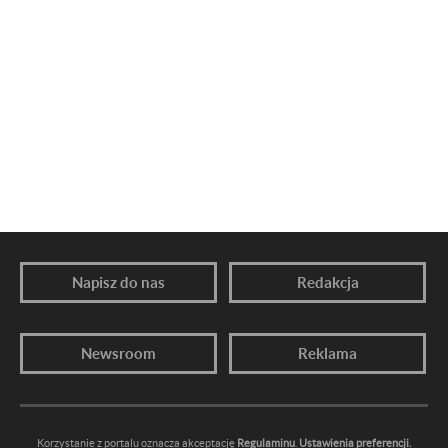
Napisz do nas
Redakcja
Newsroom
Reklama
Korzystanie z portalu oznacza akceptację
Regulaminu
.
Ustawienia preferencji.