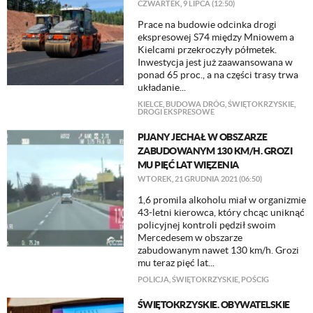
CZWARTEK, 9 LIPCA (12:50)
Prace na budowie odcinka drogi
ekspresowej S74 między Mniowem a
Kielcami przekroczyły półmetek.
Inwestycja jest już zaawansowana w
ponad 65 proc., a na części trasy trwa
układanie...
KIELCE
,
BUDOWA DRÓG
,
ŚWIĘTOKRZYSKIE
,
DROGI EKSPRESOWE
PIJANY JECHAŁ W OBSZARZE
ZABUDOWANYM 130 KM/H. GROZI
MU PIĘĆ LAT WIĘZENIA
WTOREK, 21 GRUDNIA 2021 (06:50)
1,6 promila alkoholu miał w organizmie
43-letni kierowca, który chcąc uniknąć
policyjnej kontroli pędził swoim
Mercedesem w obszarze
zabudowanym nawet 130 km/h. Grozi
mu teraz pięć lat...
POLICJA
,
ŚWIĘTOKRZYSKIE
,
POŚCIG
​ŚWIĘTOKRZYSKIE. OBYWATELSKIE