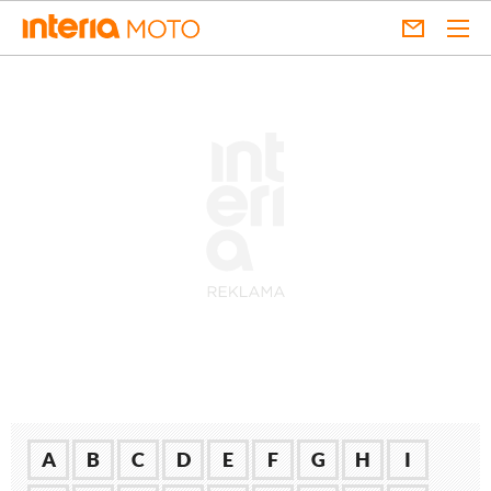
A
B
C
D
E
F
G
H
I