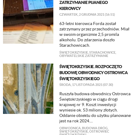
ZATRZYMANIE PIJANEGO
KIEROWCY
CZWARTEK, 2 GRUDNIA 2021 (16:51)
63-letni kierowca Forda został
zatrzymany przez przechodniów. Miał
w swoim organizmie 2,5 promila
alkoholu. Do zdarzenia doszło
Starachowicach.
ŚWIĘTOKRZYSKIE
,
STARACHOWICE
,
OBYWATELSKIE ZATRZYMANIE
ŚWIĘTOKRZYSKIE. ROZPOCZĘTO
BUDOWĘ OBWODNICY OSTROWCA
ŚWIĘTOKRZYSKIEGO
ŚRODA, 17 LISTOPADA 2021 (07:30)
Ruszyła budowa obwodnicy Ostrowca
Świętokrzyskiego w ciągu drogi
krajowej nr 9. Koszt inwestycji
wyniesie ok. 53 miliony złotych.
Oddanie obiektu do użytku planowane
jest na rok 2024....
OBWODNICA
,
BUDOWA DRÓG
,
ŚWIĘTOKRZYSKIE
,
OSTROWIEC
ŚWIĘTOKRZYSKI