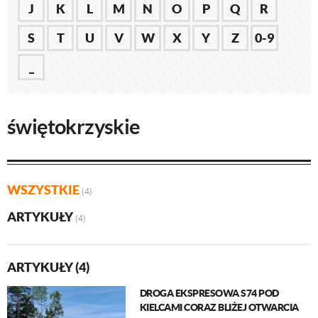
J
K
L
M
N
O
P
Q
R
S
T
U
V
W
X
Y
Z
0-9
_
świętokrzyskie
WSZYSTKIE
(4)
ARTYKUŁY
(4)
ARTYKUŁY (4)
DROGA EKSPRESOWA S74 POD
KIELCAMI CORAZ BLIŻEJ OTWARCIA