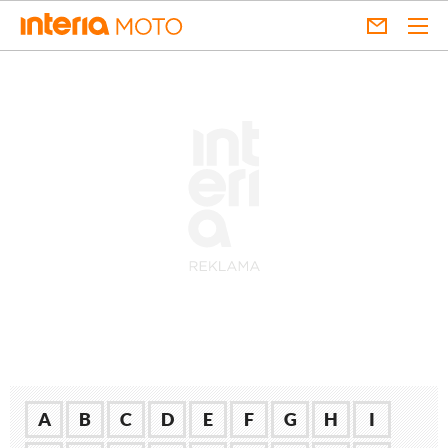
A
B
C
D
E
F
G
H
I