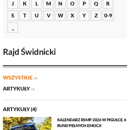
J
K
L
M
N
O
P
Q
R
S
T
U
V
W
X
Y
Z
0-9
_
Rajd Świdnicki
WSZYSTKIE
(4)
ARTYKUŁY
(4)
ARTYKUŁY (4)
KALENDARZ RSMP 2026 W PIGUŁCE. 6
RUND PEŁNYCH EMOCJI