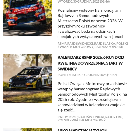
WTOREK, 30 GRUDNIA 2025 (08:46)
Poznaliśmy wstępny harmonogram
Rajdowych Samochodowych
Mistrzostw Polski na sezon 2026. W
przyszłym roku zawodnicy
rywalizować będą na odcinkach
specjalnych wytyczonych w rejonach...
RSMP
,
RAJD ŚWIDNICKI
,
RAJD ŚLĄSKA
,
POLSKI
ZWIĄZEK MOTOROWY
,
RAJD MAŁOPOLSKI
KALENDARZ RSMP 2026. 6 RUND OD
KWIETNIA DO WRZEŚNIA. START W
ŚWIDNICY
PONIEDZIAŁEK, 1 GRUDNIA 2025 (15:27)
Polski Związek Motorowy przedstawił
wstępny harmonogram Rajdowych
Samochodowych Mistrzostw Polski na
2026 rok. Zgodnie z wcześniejszymi
zapowiedziami w kalendarzu znajdzie
się sześć...
RAJDY
,
RSMP
,
RAJD ŚWIDNICKI
,
RAJDY ERC
,
POLSKI ZWIĄZEK MOTOROWY
MIKO MARCZYK I SZYMON