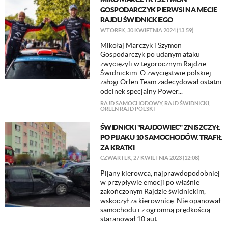
GOSPODARCZYK PIERWSI NA MECIE
RAJDU ŚWIDNICKIEGO
WTOREK, 30 KWIETNIA 2024 (13:59)
Mikołaj Marczyk i Szymon
Gospodarczyk po udanym ataku
zwyciężyli w tegorocznym Rajdzie
Świdnickim. O zwycięstwie polskiej
załogi Orlen Team zadecydował ostatni
odcinek specjalny Power...
RAJD SAMOCHODOWY
,
RAJD ŚWIDNICKI
,
ORLEN RAJD POLSKI
​ŚWIDNICKI "RAJDOWIEC" ZNISZCZYŁ
PO PIJAKU 10 SAMOCHODÓW. TRAFIŁ
ZA KRATKI
CZWARTEK, 27 KWIETNIA 2023 (12:08)
Pijany kierowca, najprawdopodobniej
w przypływie emocji po właśnie
zakończonym Rajdzie świdnickim,
wskoczył za kierownicę. Nie opanował
samochodu i z ogromną prędkością
staranował 10 aut....