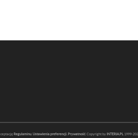
kceptację
Regulaminu
.
Ustawienia preferencji.
Prywatność
. Copyright by
INTERIA.PL
1999-2026