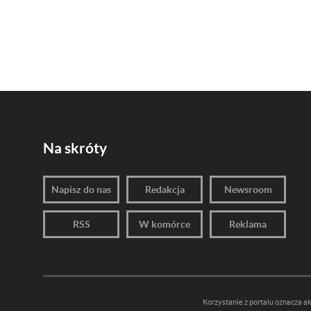
Na skróty
Napisz do nas
Redakcja
Newsroom
RSS
W komórce
Reklama
Korzystanie z portalu oznacza a