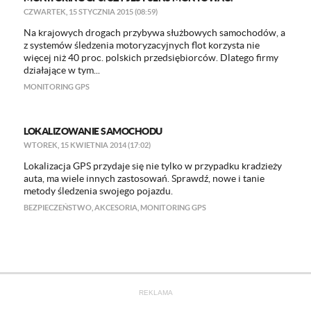
CZWARTEK, 15 STYCZNIA 2015 (08:59)
​Na krajowych drogach przybywa służbowych samochodów, a
z systemów śledzenia motoryzacyjnych flot korzysta nie
więcej niż 40 proc. polskich przedsiębiorców. Dlatego firmy
działające w tym...
MONITORING GPS
LOKALIZOWANIE SAMOCHODU
WTOREK, 15 KWIETNIA 2014 (17:02)
Lokalizacja GPS przydaje się nie tylko w przypadku kradzieży
auta, ma wiele innych zastosowań. Sprawdź, nowe i tanie
metody śledzenia swojego pojazdu.
BEZPIECZEŃSTWO
,
AKCESORIA
,
MONITORING GPS
REKLAMA