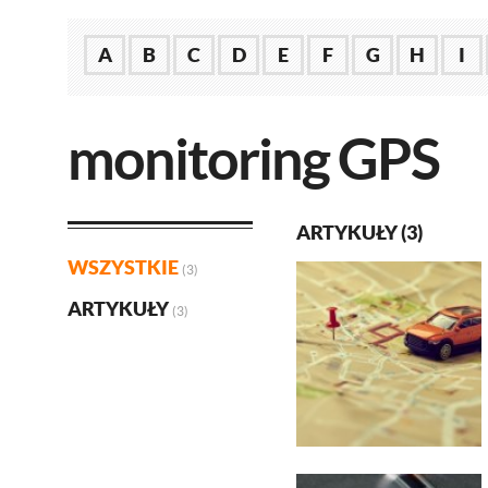
A
B
C
D
E
F
G
H
I
monitoring GPS
ARTYKUŁY (3)
WSZYSTKIE
(3)
ARTYKUŁY
(3)