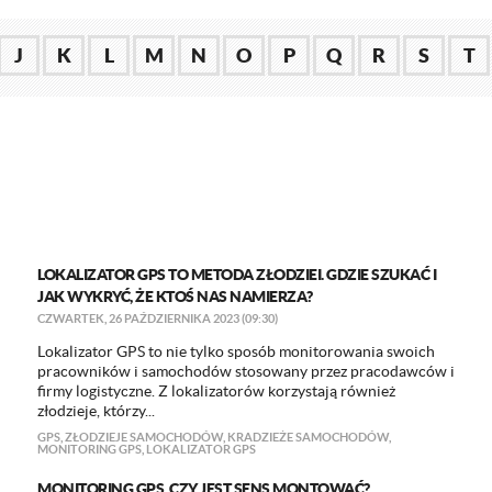
J
K
L
M
N
O
P
Q
R
S
T
LOKALIZATOR GPS TO METODA ZŁODZIEI. GDZIE SZUKAĆ I
JAK WYKRYĆ, ŻE KTOŚ NAS NAMIERZA?
CZWARTEK, 26 PAŹDZIERNIKA 2023 (09:30)
Lokalizator GPS to nie tylko sposób monitorowania swoich
pracowników i samochodów stosowany przez pracodawców i
firmy logistyczne. Z lokalizatorów korzystają również
złodzieje, którzy...
GPS
,
ZŁODZIEJE SAMOCHODÓW
,
KRADZIEŻE SAMOCHODÓW
,
MONITORING GPS
,
LOKALIZATOR GPS
MONITORING GPS. CZY JEST SENS MONTOWAĆ?