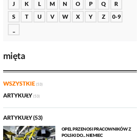
J
K
L
M
N
O
P
Q
R
S
T
U
V
W
X
Y
Z
0-9
_
mięta
WSZYSTKIE
(53)
ARTYKUŁY
(53)
ARTYKUŁY (53)
OPEL PRZENOSI PRACOWNIKÓW Z
POLSKI DO... NIEMIEC