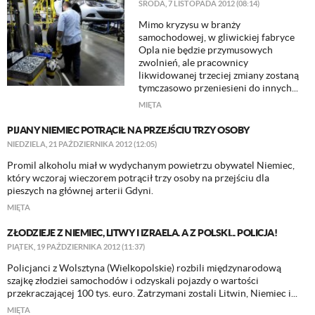
ŚRODA, 7 LISTOPADA 2012 (08:14)
Mimo kryzysu w branży
samochodowej, w gliwickiej fabryce
Opla nie będzie przymusowych
zwolnień, ale pracownicy
likwidowanej trzeciej zmiany zostaną
tymczasowo przeniesieni do innych...
MIĘTA
PIJANY NIEMIEC POTRĄCIŁ NA PRZEJŚCIU TRZY OSOBY
NIEDZIELA, 21 PAŹDZIERNIKA 2012 (12:05)
Promil alkoholu miał w wydychanym powietrzu obywatel Niemiec,
który wczoraj wieczorem potrącił trzy osoby na przejściu dla
pieszych na głównej arterii Gdyni.
MIĘTA
ZŁODZIEJE Z NIEMIEC, LITWY I IZRAELA. A Z POLSKI... POLICJA!
PIĄTEK, 19 PAŹDZIERNIKA 2012 (11:37)
Policjanci z Wolsztyna (Wielkopolskie) rozbili międzynarodową
szajkę złodziei samochodów i odzyskali pojazdy o wartości
przekraczającej 100 tys. euro. Zatrzymani zostali Litwin, Niemiec i...
MIĘTA