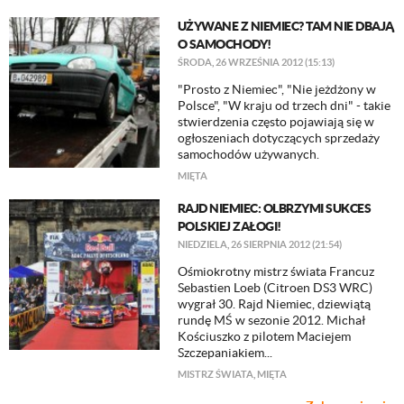
UŻYWANE Z NIEMIEC? TAM NIE DBAJĄ
O SAMOCHODY!
ŚRODA, 26 WRZEŚNIA 2012 (15:13)
"Prosto z Niemiec", "Nie jeżdżony w
Polsce", "W kraju od trzech dni" - takie
stwierdzenia często pojawiają się w
ogłoszeniach dotyczących sprzedaży
samochodów używanych.
MIĘTA
RAJD NIEMIEC: OLBRZYMI SUKCES
POLSKIEJ ZAŁOGI!
NIEDZIELA, 26 SIERPNIA 2012 (21:54)
Ośmiokrotny mistrz świata Francuz
Sebastien Loeb (Citroen DS3 WRC)
wygrał 30. Rajd Niemiec, dziewiątą
rundę MŚ w sezonie 2012. Michał
Kościuszko z pilotem Maciejem
Szczepaniakiem...
MISTRZ ŚWIATA
,
MIĘTA