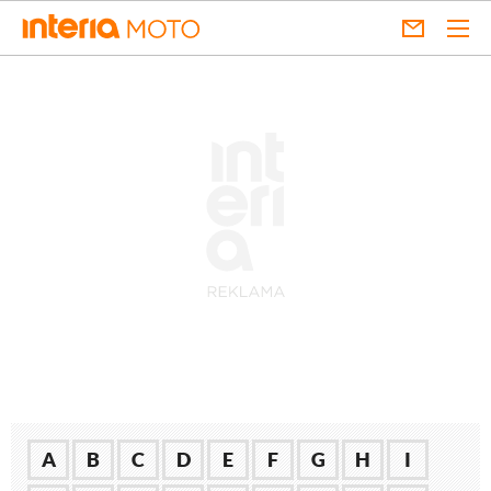
A
B
C
D
E
F
G
H
I