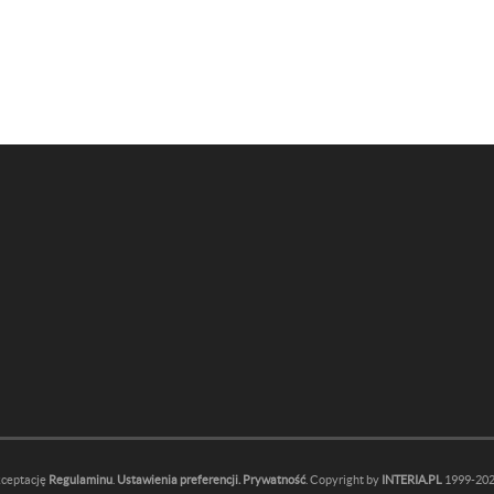
kceptację
Regulaminu
.
Ustawienia preferencji.
Prywatność
. Copyright by
INTERIA.PL
1999-2026