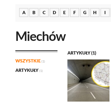
A
B
C
D
E
F
G
H
I
Miechów
ARTYKUŁY (1)
WSZYSTKIE
(1)
ARTYKUŁY
(1)