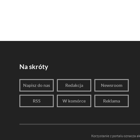
Na skróty
Napisz do nas
Redakcja
Newsroom
RSS
W komórce
Reklama
Korzystanie z portalu oznacza a