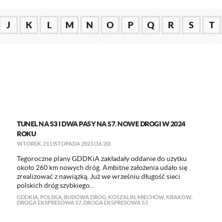
J
K
L
M
N
O
P
Q
R
S
T
TUNEL NA S3 I DWA PASY NA S7. NOWE DROGI W 2024
ROKU
WTOREK, 21 LISTOPADA 2023 (16:20)
Tegoroczne plany GDDKiA zakładały oddanie do użytku
około 260 km nowych dróg. Ambitne założenia udało się
zrealizować z nawiązką. Już we wrześniu długość sieci
polskich dróg szybkiego...
GDDKIA
,
POLSKA
,
BUDOWA DRÓG
,
KOSZALIN
,
MIECHÓW
,
KRAKÓW
,
DROGA EKSPRESOWA S7
,
DROGA EKSPRESOWA S3