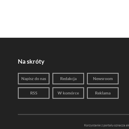
Na skróty
Napisz do nas
Redakcja
Newsroom
RSS
W komórce
Reklama
Korzystanie z portalu oznacza a