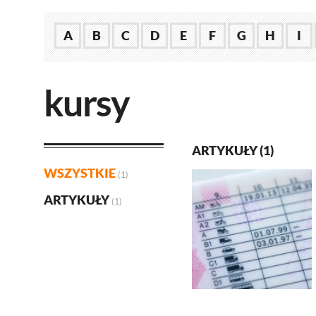
A
B
C
D
E
F
G
H
I
kursy
ARTYKUŁY (1)
WSZYSTKIE
(1)
ARTYKUŁY
(1)