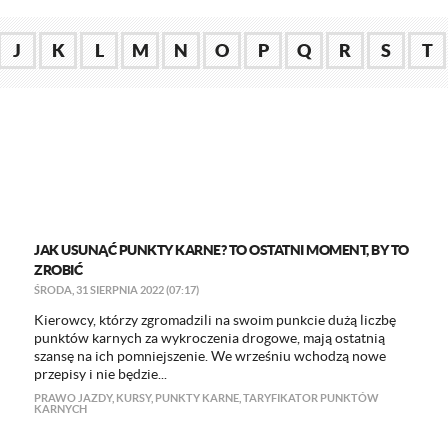
J
K
L
M
N
O
P
Q
R
S
T
JAK USUNĄĆ PUNKTY KARNE? TO OSTATNI MOMENT, BY TO
ZROBIĆ
ŚRODA, 31 SIERPNIA 2022 (07:17)
Kierowcy, którzy zgromadzili na swoim punkcie dużą liczbę
punktów karnych za wykroczenia drogowe, mają ostatnią
szansę na ich pomniejszenie. We wrześniu wchodzą nowe
przepisy i nie będzie...
PRAWO JAZDY
,
KURSY
,
PUNKTY KARNE
,
TARYFIKATOR PUNKTÓW
KARNYCH