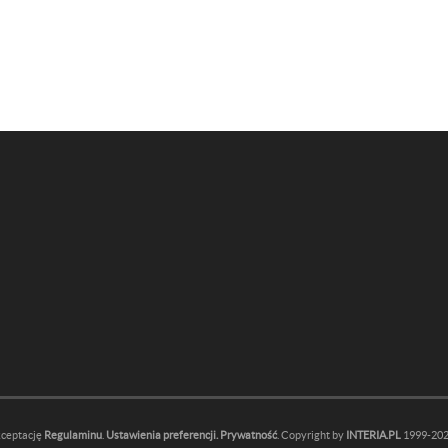
kceptację
Regulaminu
.
Ustawienia preferencji.
Prywatność
. Copyright by
INTERIA.PL
1999-2026