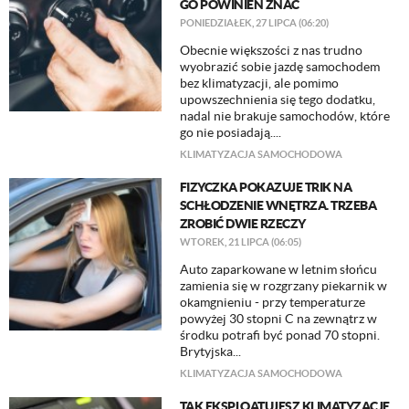
GO POWINIEN ZNAĆ
PONIEDZIAŁEK, 27 LIPCA (06:20)
Obecnie większości z nas trudno
wyobrazić sobie jazdę samochodem
bez klimatyzacji, ale pomimo
upowszechnienia się tego dodatku,
nadal nie brakuje samochodów, które
go nie posiadają....
KLIMATYZACJA SAMOCHODOWA
FIZYCZKA POKAZUJE TRIK NA
SCHŁODZENIE WNĘTRZA. TRZEBA
ZROBIĆ DWIE RZECZY
WTOREK, 21 LIPCA (06:05)
Auto zaparkowane w letnim słońcu
zamienia się w rozgrzany piekarnik w
okamgnieniu - przy temperaturze
powyżej 30 stopni C na zewnątrz w
środku potrafi być ponad 70 stopni.
Brytyjska...
KLIMATYZACJA SAMOCHODOWA
TAK EKSPLOATUJESZ KLIMATYZACJĘ