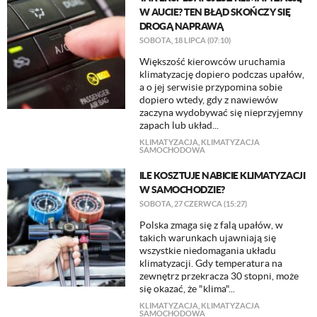
W AUCIE? TEN BŁĄD SKOŃCZY SIĘ
DROGĄ NAPRAWĄ
SOBOTA, 18 LIPCA (07:10)
Większość kierowców uruchamia
klimatyzację dopiero podczas upałów,
a o jej serwisie przypomina sobie
dopiero wtedy, gdy z nawiewów
zaczyna wydobywać się nieprzyjemny
zapach lub układ...
KLIMATYZACJA
,
KLIMATYZACJA
SAMOCHODOWA
ILE KOSZTUJE NABICIE KLIMATYZACJI
W SAMOCHODZIE?
SOBOTA, 27 CZERWCA (15:27)
Polska zmaga się z falą upałów, w
takich warunkach ujawniają się
wszystkie niedomagania układu
klimatyzacji. Gdy temperatura na
zewnętrz przekracza 30 stopni, może
się okazać, że "klima"...
KLIMATYZACJA
,
KLIMATYZACJA
SAMOCHODOWA