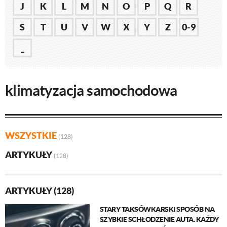
J
K
L
M
N
O
P
Q
R
S
T
U
V
W
X
Y
Z
0-9
_
klimatyzacja samochodowa
WSZYSTKIE
(128)
ARTYKUŁY
(128)
ARTYKUŁY (128)
STARY TAKSÓWKARSKI SPOSÓB NA
SZYBKIE SCHŁODZENIE AUTA. KAŻDY