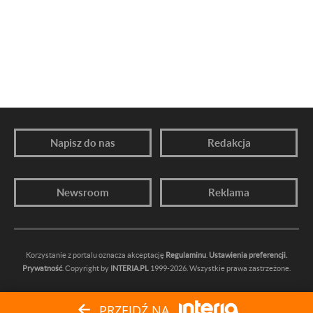
Napisz do nas
Redakcja
Newsroom
Reklama
Korzystanie z portalu oznacza akceptację
Regulaminu
.
Ustawienia preferencji.
Prywatność
. Copyright by
INTERIA.PL
1999-2026. Wszystkie prawa zastrzeżone.
PRZEJDŹ NA