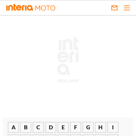
A
B
C
D
E
F
G
H
I