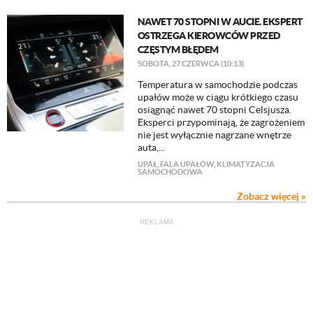
NAWET 70 STOPNI W AUCIE. EKSPERT
OSTRZEGA KIEROWCÓW PRZED
CZĘSTYM BŁĘDEM
SOBOTA, 27 CZERWCA (10:13)
Temperatura w samochodzie podczas
upałów może w ciągu krótkiego czasu
osiągnąć nawet 70 stopni Celsjusza.
Eksperci przypominają, że zagrożeniem
nie jest wyłącznie nagrzane wnętrze
auta,...
UPAŁ
,
FALA UPAŁÓW
,
KLIMATYZACJA
SAMOCHODOWA
Zobacz więcej »
REKLAMA