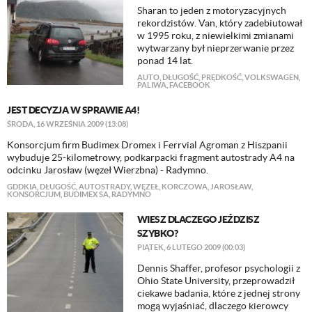
Sharan to jeden z motoryzacyjnych
rekordzistów. Van, który zadebiutował
w 1995 roku, z niewielkimi zmianami
wytwarzany był nieprzerwanie przez
ponad 14 lat.
AUTO
,
DŁUGOŚĆ
,
PRĘDKOŚĆ
,
VOLKSWAGEN
,
PALIWA
,
FACEBOOK
JEST DECYZJA W SPRAWIE A4!
ŚRODA, 16 WRZEŚNIA 2009 (13:08)
Konsorcjum firm Budimex Dromex i Ferrvial Agroman z Hiszpanii
wybuduje 25-kilometrowy, podkarpacki fragment autostrady A4 na
odcinku Jarosław (węzeł Wierzbna) - Radymno.
GDDKIA
,
DŁUGOŚĆ
,
AUTOSTRADY
,
WĘZEŁ
,
KORCZOWA
,
JAROSŁAW
,
KONSORCJUM
,
BUDIMEX SA
,
RADYMNO
WIESZ DLACZEGO JEŹDZISZ
SZYBKO?
PIĄTEK, 6 LUTEGO 2009 (00:03)
Dennis Shaffer, profesor psychologii z
Ohio State University, przeprowadził
ciekawe badania, które z jednej strony
mogą wyjaśniać, dlaczego kierowcy