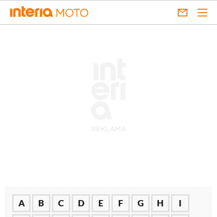
A
B
C
D
E
F
G
H
I