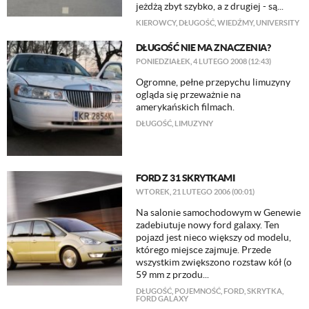
jeżdżą zbyt szybko, a z drugiej - są...
KIEROWCY
,
DŁUGOŚĆ
,
WIEDŹMY
,
UNIVERSITY
DŁUGOŚĆ NIE MA ZNACZENIA?
PONIEDZIAŁEK, 4 LUTEGO 2008 (12:43)
Ogromne, pełne przepychu limuzyny
ogląda się przeważnie na
amerykańskich filmach.
DŁUGOŚĆ
,
LIMUZYNY
FORD Z 31 SKRYTKAMI
WTOREK, 21 LUTEGO 2006 (00:01)
Na salonie samochodowym w Genewie
zadebiutuje nowy ford galaxy. Ten
pojazd jest nieco większy od modelu,
którego miejsce zajmuje. Przede
wszystkim zwiększono rozstaw kół (o
59 mm z przodu...
DŁUGOŚĆ
,
POJEMNOŚĆ
,
FORD
,
SKRYTKA
,
FORD GALAXY