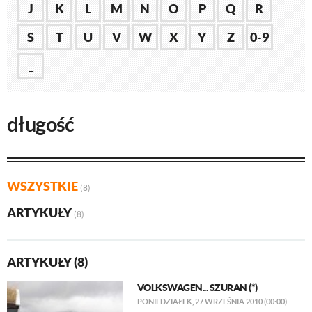
J
K
L
M
N
O
P
Q
R
S
T
U
V
W
X
Y
Z
0-9
_
długość
WSZYSTKIE
(8)
ARTYKUŁY
(8)
ARTYKUŁY (8)
VOLKSWAGEN... SZURAN (*)
PONIEDZIAŁEK, 27 WRZEŚNIA 2010 (00:00)