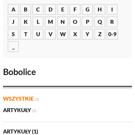
A
B
C
D
E
F
G
H
I
J
K
L
M
N
O
P
Q
R
S
T
U
V
W
X
Y
Z
0-9
_
Bobolice
WSZYSTKIE
(1)
ARTYKUŁY
(1)
ARTYKUŁY (1)