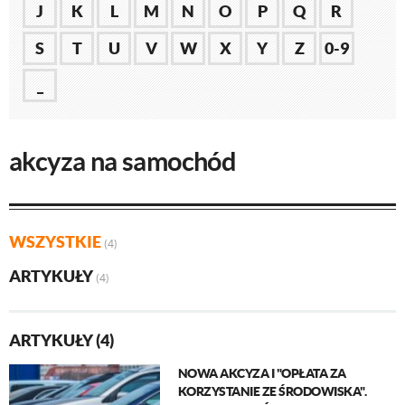
J
K
L
M
N
O
P
Q
R
S
T
U
V
W
X
Y
Z
0-9
_
akcyza na samochód
WSZYSTKIE
(4)
ARTYKUŁY
(4)
ARTYKUŁY (4)
NOWA AKCYZA I "OPŁATA ZA
KORZYSTANIE ZE ŚRODOWISKA".