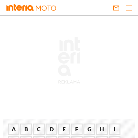
A
B
C
D
E
F
G
H
I