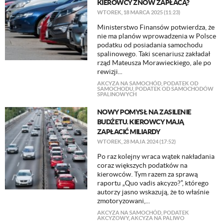
KIEROWCY ZNÓW ZAPŁACĄ?
WTOREK, 18 MARCA 2025 (11:23)
Ministerstwo Finansów potwierdza, że
nie ma planów wprowadzenia w Polsce
podatku od posiadania samochodu
spalinowego. Taki scenariusz zakładał
rząd Mateusza Morawieckiego, ale po
rewizji...
AKCYZA NA SAMOCHÓD
,
PODATEK OD
SAMOCHODU
,
PODATEK OD SAMOCHODÓW
SPALINOWYCH
NOWY POMYSŁ NA ZASILENIE
BUDŻETU. KIEROWCY MAJĄ
ZAPŁACIĆ MILIARDY
WTOREK, 28 MAJA 2024 (17:52)
Po raz kolejny wraca wątek nakładania
coraz większych podatków na
kierowców. Tym razem za sprawą
raportu „Quo vadis akcyzo?”, którego
autorzy jasno wskazują, że to właśnie
zmotoryzowani,...
AKCYZA NA SAMOCHÓD
,
PODATEK
AKCYZOWY
,
AKCYZA NA PALIWO