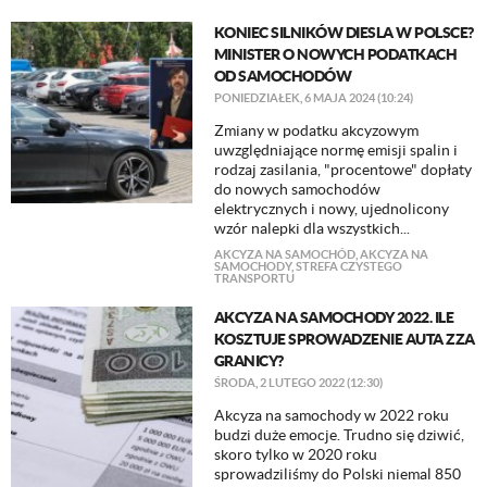
KONIEC SILNIKÓW DIESLA W POLSCE?
MINISTER O NOWYCH PODATKACH
OD SAMOCHODÓW
PONIEDZIAŁEK, 6 MAJA 2024 (10:24)
Zmiany w podatku akcyzowym
uwzględniające normę emisji spalin i
rodzaj zasilania, "procentowe" dopłaty
do nowych samochodów
elektrycznych i nowy, ujednolicony
wzór nalepki dla wszystkich...
AKCYZA NA SAMOCHÓD
,
AKCYZA NA
SAMOCHODY
,
STREFA CZYSTEGO
TRANSPORTU
AKCYZA NA SAMOCHODY 2022. ILE
KOSZTUJE SPROWADZENIE AUTA ZZA
GRANICY?
ŚRODA, 2 LUTEGO 2022 (12:30)
Akcyza na samochody w 2022 roku
budzi duże emocje. Trudno się dziwić,
skoro tylko w 2020 roku
sprowadziliśmy do Polski niemal 850