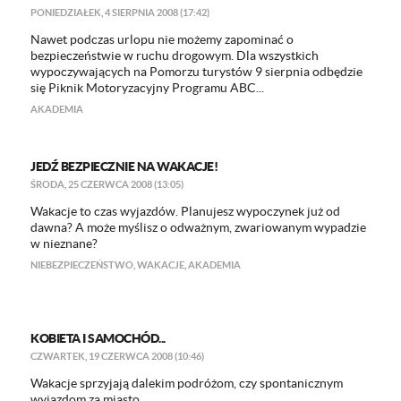
PONIEDZIAŁEK, 4 SIERPNIA 2008 (17:42)
Nawet podczas urlopu nie możemy zapominać o
bezpieczeństwie w ruchu drogowym. Dla wszystkich
wypoczywających na Pomorzu turystów 9 sierpnia odbędzie
się Piknik Motoryzacyjny Programu ABC...
AKADEMIA
JEDŹ BEZPIECZNIE NA WAKACJE!
ŚRODA, 25 CZERWCA 2008 (13:05)
Wakacje to czas wyjazdów. Planujesz wypoczynek już od
dawna? A może myślisz o odważnym, zwariowanym wypadzie
w nieznane?
NIEBEZPIECZEŃSTWO
,
WAKACJE
,
AKADEMIA
KOBIETA I SAMOCHÓD...
CZWARTEK, 19 CZERWCA 2008 (10:46)
Wakacje sprzyjają dalekim podróżom, czy spontanicznym
wyjazdom za miasto.