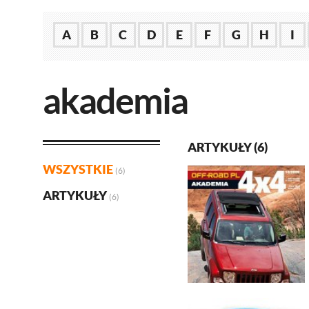
A
B
C
D
E
F
G
H
I
akademia
ARTYKUŁY (6)
WSZYSTKIE
(6)
ARTYKUŁY
(6)