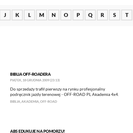
J
K
L
M
N
O
P
Q
R
S
T
BIBLIA OFF-ROADERA
PIĄTEK, 18 GRUDNIA 2009 (23:13)
Do sprzedaży trafił pierwszy na rynku profesjonalny
podręcznik jazdy terenowej - OFF-ROAD PL Akademia 4x4.
BIBLIA
,
AKADEMIA
,
OFF-ROAD
ABS EDUKUJE NA POMORZU!