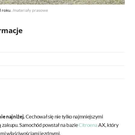
3 roku.
/materiały prasowe
ormacje
e najniżej.
Cechował się nie tylko najmniejszymi
ą zakupu. Samochód powstał na bazie
Citroena
AX, który
ymi właściwościami jezdnymi.