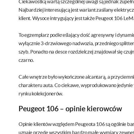
Ciekawostką wartą szczególnej uwagi są jednak zupeł
Najbardziej interesującą jest wariant zasilany elektr
klient. Wysoce intrygujący jest także Peugeot 106 LeM
To egzemplarz podkreślający dość agresywny i dynami
wyłącznie 3-drzwiowego nadwozia, przedniego splitte
szyb. Ponadto na desce rozdzielczej znajdował się czujn
czarno.
Całe wnętrze było wykończone alcantarą, a przyciem
charakteru auta. Co ciekawe, wyprodukowano jedynie 
rynku kolekcjonerów.
Peugeot 106 – opinie kierowców
Opinie klientów względem Peugeota 106 są ogólnie ba
uznaje przede wszystkim bardzo małe wymiary zewnętr