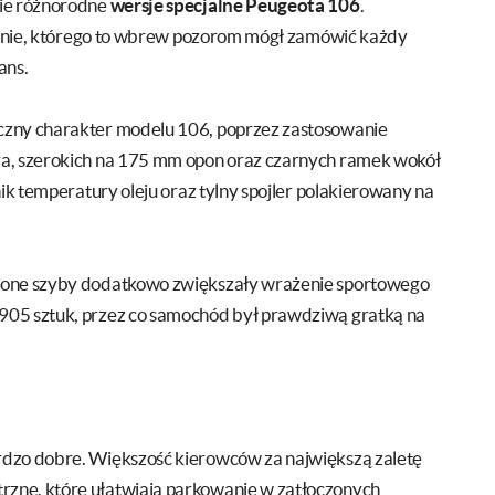
nie różnorodne
wersje specjalne Peugeota 106
.
ycznie, którego to wbrew pozorom mógł zamówić każdy
ans.
czny charakter modelu 106, poprzez zastosowanie
ra, szerokich na 175 mm opon oraz czarnych ramek wokół
ik temperatury oleju oraz tylny spojler polakierowany na
nione szyby dodatkowo zwiększały wrażenie sportowego
905 sztuk, przez co samochód był prawdziwą gratką na
rdzo dobre. Większość kierowców za największą zaletę
zne, które ułatwiają parkowanie w zatłoczonych