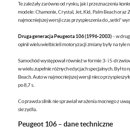
Te zależały zarówno od rynku, jak i przeznaczenia ko
modele: Chamonix, Crystal, Jet, Kid, Palm Beach oraz Z
najmocniejszej wersji czas przyspieszenia do „setki” wyn
Druga generacja Peugeota 106 (1996-2003)
– w drugi
opinii wielu wielbicieli motoryzacji zmiany były na tyle 
Samochód występował również w formie 3- i 5-drzwiow
w wielu zupełnie różnych edycjach specjalnych. Był to n
Beach. Auto w najmocniejszej wersji nieco przyspieszyło.
po 8,7 s.
Co prawda silnik nie sprawiał wrażenia mocnego z uwag
skrzydła.
Peugeot 106 – dane techniczne