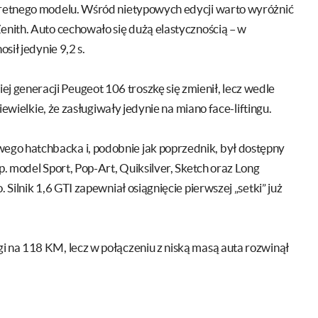
nkretnego modelu. Wśród nietypowych edycji warto wyróżnić
enith. Auto cechowało się dużą elastycznością – w
osił jedynie 9,2 s.
ej generacji Peugeot 106 troszkę się zmienił, lecz wedle
niewielkie, że zasługiwały jedynie na miano face-liftingu.
ego hatchbacka i, podobnie jak poprzednik, był dostępny
p. model Sport, Pop-Art, Quiksilver, Sketch oraz Long
 Silnik 1,6 GTI zapewniał osiągnięcie pierwszej „setki” już
i na 118 KM, lecz w połączeniu z niską masą auta rozwinął