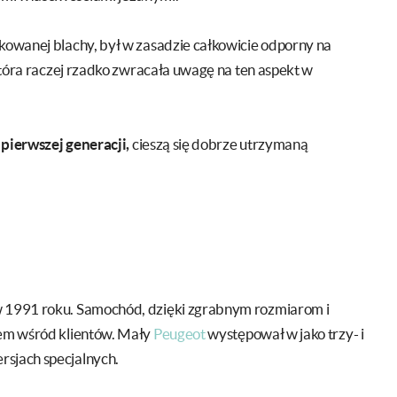
nkowanej blachy, był w zasadzie całkowicie odporny na
 która raczej rzadko zwracała uwagę na ten aspekt w
 pierwszej generacji,
cieszą się dobrze utrzymaną
 w 1991 roku. Samochód, dzięki zgrabnym rozmiarom i
iem wśród klientów. Mały
Peugeot
występował w jako trzy- i
rsjach specjalnych.