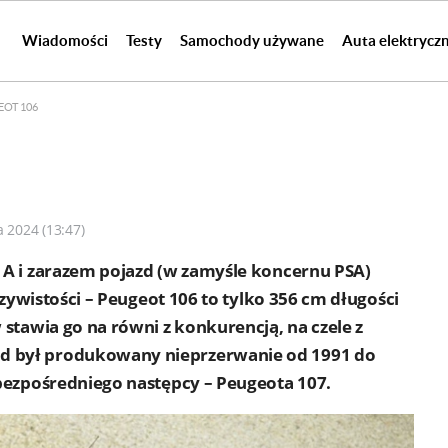
Wiadomości
Testy
Samochody używane
Auta elektrycz
EOT 106
a 2024 (13:47)
 A i zarazem pojazd (w zamyśle koncernu PSA)
czywistości – Peugeot 106 to tylko 356 cm długości
stawia go na równi z konkurencją, na czele z
 był produkowany nieprzerwanie od 1991 do
bezpośredniego następcy – Peugeota 107.