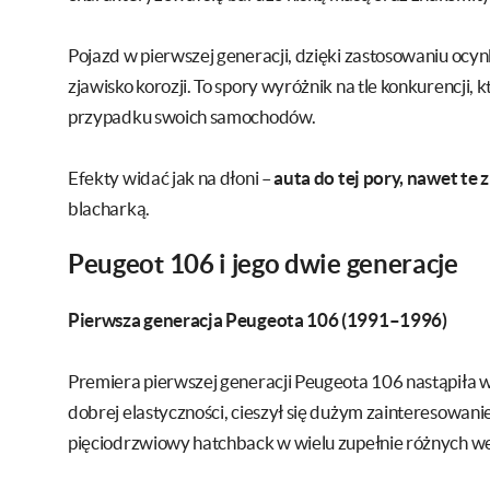
Pojazd w pierwszej generacji, dzięki zastosowaniu ocy
zjawisko korozji. To spory wyróżnik na tle konkurencji,
przypadku swoich samochodów.
Efekty widać jak na dłoni –
auta do tej pory, nawet te z
blacharką.
Peugeot 106 i jego dwie generacje
Pierwsza generacja Peugeota 106 (1991–1996)
Premiera pierwszej generacji Peugeota 106 nastąpiła
dobrej elastyczności, cieszył się dużym zainteresowan
pięciodrzwiowy hatchback w wielu zupełnie różnych we