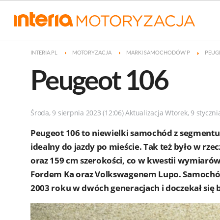
INTERIA.PL
MOTORYZACJA
MARKI SAMOCHODÓW P
PEUG
Peugeot 106
Środa, 9 sierpnia 2023 (12:06) Aktualizacja Wtorek, 9 styczni
Peugeot 106 to niewielki samochód z segmentu
idealny do jazdy po mieście. Tak też było w rze
oraz 159 cm szerokości, co w kwestii wymiarów 
Fordem Ka oraz Volkswagenem Lupo. Samochód
2003 roku w dwóch generacjach i doczekał się 