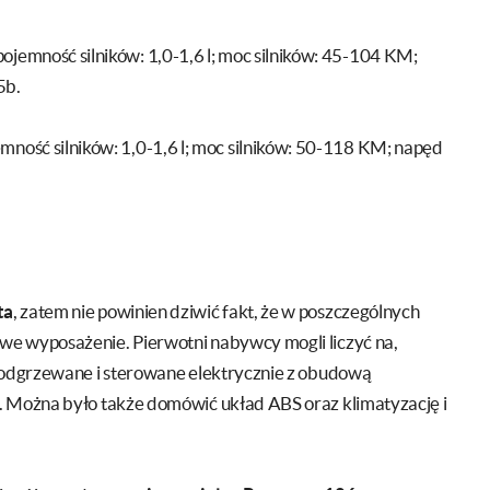
pojemność silników: 1,0-1,6 l; moc silników: 45-104 KM;
5b.
mność silników: 1,0-1,6 l; moc silników: 50-118 KM; napęd
ta
, zatem nie powinien dziwić fakt, że w poszczególnych
e wyposażenie. Pierwotni nabywcy mogli liczyć na,
 podgrzewane i sterowane elektrycznie z obudową
. Można było także domówić układ ABS oraz klimatyzację i