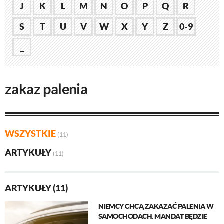
J
K
L
M
N
O
P
Q
R
S
T
U
V
W
X
Y
Z
0-9
_
zakaz palenia
WSZYSTKIE
(11)
ARTYKUŁY
(11)
ARTYKUŁY (11)
NIEMCY CHCĄ ZAKAZAĆ PALENIA W
SAMOCHODACH. MANDAT BĘDZIE