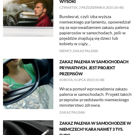
WYSOKI
CZWARTEK, 2 PAŹDZIERNIKA 2025 (10:40)
Bundesrat, czyli izba wyższa
niemieckiego parlamentu, opowiedział
się za wprowadzeniem zakazu palenia
papierosów w samochodach, jeśli w
pojeździe znajdują się dzieci lub
kobiety w ciąży....
NIEMCY
,
ZAKAZ PALENIA
ZAKAZ PALENIA W SAMOCHODACH
PRYWATNYCH. JEST PROJEKT
PRZEPISÓW
SOBOTA, 8 LIPCA 2023 (15:08)
Wraca pomysł wprowadzenia zakazu
palenia w samochodach. Projekt takich
przepisów przedstawiło niemieckiego
ministerstwo zdrowia.
ZAKAZ PALENIA
ZAKAZ PALENIA W SAMOCHODZIE W
NIEMCZECH? KARA NAWET 3 TYS.