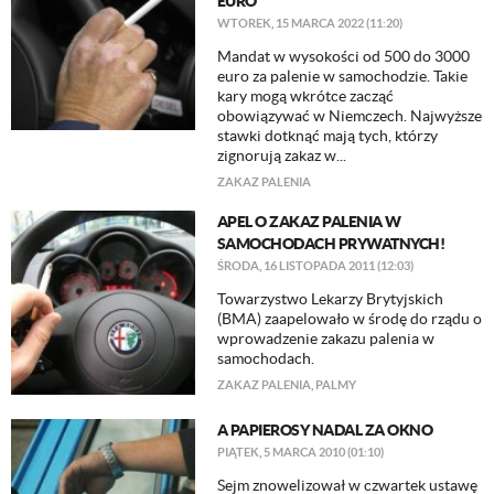
EURO
WTOREK, 15 MARCA 2022 (11:20)
Mandat w wysokości od 500 do 3000
euro za palenie w samochodzie. Takie
kary mogą wkrótce zacząć
obowiązywać w Niemczech. Najwyższe
stawki dotknąć mają tych, którzy
zignorują zakaz w...
ZAKAZ PALENIA
APEL O ZAKAZ PALENIA W
SAMOCHODACH PRYWATNYCH!
ŚRODA, 16 LISTOPADA 2011 (12:03)
Towarzystwo Lekarzy Brytyjskich
(BMA) zaapelowało w środę do rządu o
wprowadzenie zakazu palenia w
samochodach.
ZAKAZ PALENIA
,
PALMY
A PAPIEROSY NADAL ZA OKNO
PIĄTEK, 5 MARCA 2010 (01:10)
Sejm znowelizował w czwartek ustawę