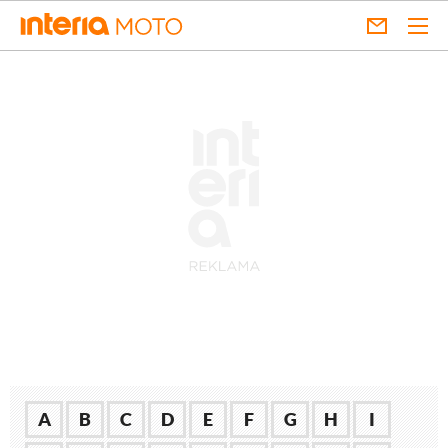
A
B
C
D
E
F
G
H
I