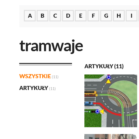
A
B
C
D
E
F
G
H
I
tramwaje
ARTYKUŁY (11)
WSZYSTKIE
(11)
ARTYKUŁY
(11)