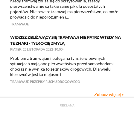
Kiedy tramwaj zbliża się do skrzyżowania, zasady
pierwszeństwa nie są takie same jak dla pozostałych
pojazdów. Nie zawsze tramwaj ma pierwszeństwo, co może
prowadzić do nieporozumień i...
TRAMWAJE
WIDZISZ ZBLIŻAJĄCY SIĘ TRAMWAJ? NIE PATRZ WTEDY NA
TE ZNAKI - TYLKO CIĘ ZMYLĄ
PIĄTEK, 25 LISTOPADA 2022 (10:00)
Problem z tramwajami polega na tym, że w pewnych
sytuacjach mają one pierwszeństwo przed samochodami,
chociaż nie wynika to ze znaków drogowych. Dla wielu
kierowców jest to niejasne i...
TRAMWAJE
,
PRZEPISY RUCHU DROGOWEGO
Zobacz więcej »
REKLAMA