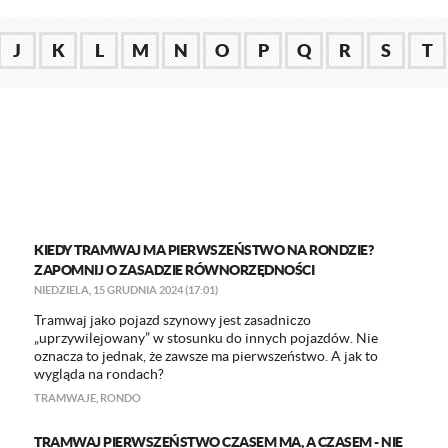
J
K
L
M
N
O
P
Q
R
S
T
KIEDY TRAMWAJ MA PIERWSZEŃSTWO NA RONDZIE?
ZAPOMNIJ O ZASADZIE RÓWNORZĘDNOŚCI
NIEDZIELA, 15 GRUDNIA 2024 (17:01)
Tramwaj jako pojazd szynowy jest zasadniczo
„uprzywilejowany” w stosunku do innych pojazdów. Nie
oznacza to jednak, że zawsze ma pierwszeństwo. A jak to
wygląda na rondach?
TRAMWAJE
,
RONDO
TRAMWAJ PIERWSZEŃSTWO CZASEM MA, A CZASEM - NIE