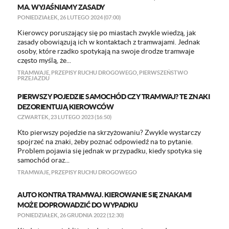
MA. WYJAŚNIAMY ZASADY
PONIEDZIAŁEK, 26 LUTEGO 2024 (07:00)
Kierowcy poruszający się po miastach zwykle wiedzą, jak
zasady obowiązują ich w kontaktach z tramwajami. Jednak
osoby, które rzadko spotykają na swoje drodze tramwaje
często myślą, że...
TRAMWAJE
,
PRZEPISY RUCHU DROGOWEGO
,
PIERWSZEŃSTWO
PRZEJAZDU
PIERWSZY POJEDZIE SAMOCHÓD CZY TRAMWAJ? TE ZNAKI
DEZORIENTUJĄ KIEROWCÓW
CZWARTEK, 23 LUTEGO 2023 (16:50)
Kto pierwszy pojedzie na skrzyżowaniu? Zwykle wystarczy
spojrzeć na znaki, żeby poznać odpowiedź na to pytanie.
Problem pojawia się jednak w przypadku, kiedy spotyka się
samochód oraz...
TRAMWAJE
,
PRZEPISY RUCHU DROGOWEGO
AUTO KONTRA TRAMWAJ. KIEROWANIE SIĘ ZNAKAMI
MOŻE DOPROWADZIĆ DO WYPADKU
PONIEDZIAŁEK, 26 GRUDNIA 2022 (12:30)