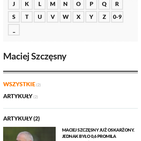
J
K
L
M
N
O
P
Q
R
S
T
U
V
W
X
Y
Z
0-9
_
Maciej Szczęsny
WSZYSTKIE
(2)
ARTYKUŁY
(2)
ARTYKUŁY (2)
MACIEJ SZCZĘSNY JUŻ OSKARŻONY.
JEDNAK BYŁO 0,6 PROMILA