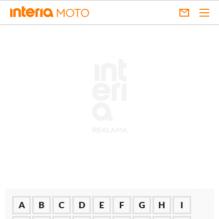
A
B
C
D
E
F
G
H
I