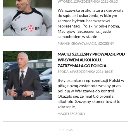
WTOREK, 12 PAŹDZIERNIKA 2021 (08:10)
Warszawska prokuratura skierowała
do sądu akt oskarżenia, w którym
zarzuca byłemu bramkarzowi
reprezentacji Polski w piłkę nożną,
Maciejowi Szczęsnemu., jazdę
samochodem w stanie...
PIJANI KIEROWCY
,
MACIEJ SZCZĘSNY
MACIEJ SZCZĘSNY PROWADZIŁ POD
WPŁYWEM ALKOHOLU.
ZATRZYMAŁA GO POLICJA
ŚRODA, 6 PAŹDZIERNIKA 2021 (16:35)
Były bramkarz reprezentacji Polski w
piłkę nożną został zatrzymany przez
policję w Warszawie do kontroli.
Okazało się, że miał 0,6 promila
alkoholu. Szczęsny skomentował to
zdarzenie,...
MACIEJ SZCZĘSNY
REKLAMA