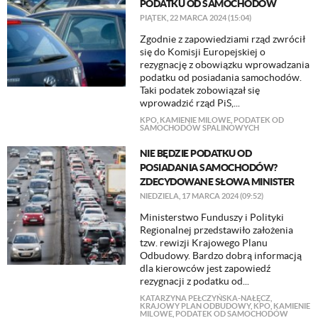
PODATKU OD SAMOCHODÓW
PIĄTEK, 22 MARCA 2024 (15:04)
Zgodnie z zapowiedziami rząd zwrócił
się do Komisji Europejskiej o
rezygnację z obowiązku wprowadzania
podatku od posiadania samochodów.
Taki podatek zobowiązał się
wprowadzić rząd PiS,...
KPO
,
KAMIENIE MILOWE
,
PODATEK OD
SAMOCHODÓW SPALINOWYCH
NIE BĘDZIE PODATKU OD
POSIADANIA SAMOCHODÓW?
ZDECYDOWANE SŁOWA MINISTER
NIEDZIELA, 17 MARCA 2024 (09:52)
Ministerstwo Funduszy i Polityki
Regionalnej przedstawiło założenia
tzw. rewizji Krajowego Planu
Odbudowy. Bardzo dobrą informacją
dla kierowców jest zapowiedź
rezygnacji z podatku od...
KATARZYNA PEŁCZYŃSKA-NAŁĘCZ
,
KRAJOWY PLAN ODBUDOWY
,
KPO
,
KAMIENIE
MILOWE
,
PODATEK OD SAMOCHODÓW