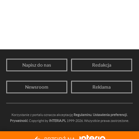
Napisz do nas
Redakcja
Newsroom
Reklama
Korzystanie z portalu oznacza akceptację
Regulaminu
.
Ustawienia preferencji.
Prywatność
. Copyright by
INTERIA.PL
1999-2026. Wszystkie prawa zastrzeżone.