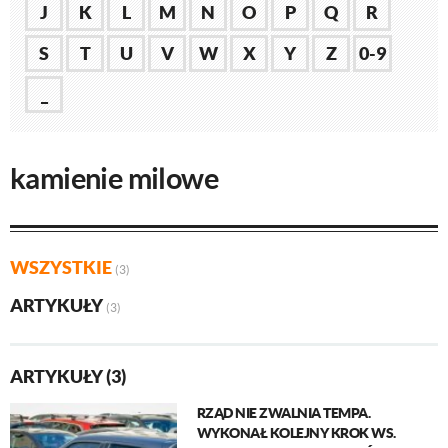
J
K
L
M
N
O
P
Q
R
S
T
U
V
W
X
Y
Z
0-9
_
kamienie milowe
WSZYSTKIE
(3)
ARTYKUŁY
(3)
ARTYKUŁY (3)
RZĄD NIE ZWALNIA TEMPA.
WYKONAŁ KOLEJNY KROK WS.