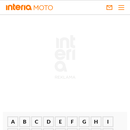
A
B
C
D
E
F
G
H
I