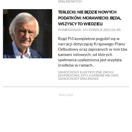
SPALINOWYCH
TERLECKI: NIE BĘDZIE NOWYCH
PODATKÓW. MORAWIECKI: BĘDĄ,
WSZYSCY TO WIEDZIELI
PONIEDZIAŁEK, 13 CZERWCA 2022 (16:20)
Rząd PiS kompletnie pogubił się w
narracji dotyczącej Krajowego Planu
Odbudowy oraz zapisanych w nim tzw.
kamieni milowych, od których
spełnienia uzależniona jest wypłata
środków w ramach...
SAMOCHODY ELEKTRYCZNE
,
DROGI
EKSPRESOWE
,
KPO
,
KAMIENIE MILOWE
,
SAMOCHODY SPALINOWE
REKLAMA