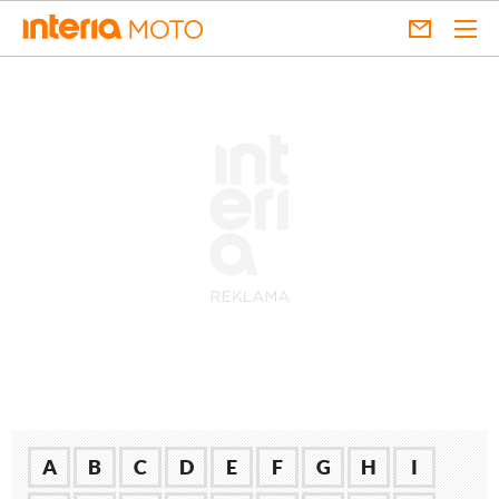
A
B
C
D
E
F
G
H
I