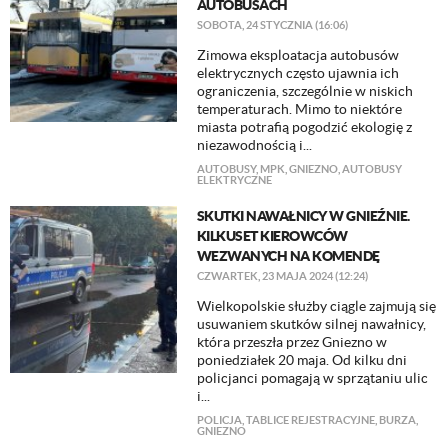
AUTOBUSACH
SOBOTA, 24 STYCZNIA (16:06)
Zimowa eksploatacja autobusów
elektrycznych często ujawnia ich
ograniczenia, szczególnie w niskich
temperaturach. Mimo to niektóre
miasta potrafią pogodzić ekologię z
niezawodnością i...
AUTOBUSY
,
MPK
,
GNIEZNO
,
AUTOBUSY
ELEKTRYCZNE
SKUTKI NAWAŁNICY W GNIEŹNIE.
KILKUSET KIEROWCÓW
WEZWANYCH NA KOMENDĘ
CZWARTEK, 23 MAJA 2024 (12:24)
Wielkopolskie służby ciągle zajmują się
usuwaniem skutków silnej nawałnicy,
która przeszła przez Gniezno w
poniedziałek 20 maja. Od kilku dni
policjanci pomagają w sprzątaniu ulic
i...
POLICJA
,
TABLICE REJESTRACYJNE
,
BURZA
,
GNIEZNO