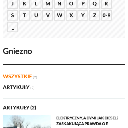
J
K
L
M
N
O
P
Q
R
S
T
U
V
W
X
Y
Z
0-9
_
Gniezno
WSZYSTKIE
(2)
ARTYKUŁY
(2)
ARTYKUŁY (2)
ELEKTRYCZNY, A DYMI JAK DIESEL?
ZASKAKUJĄCA PRAWDA O E-