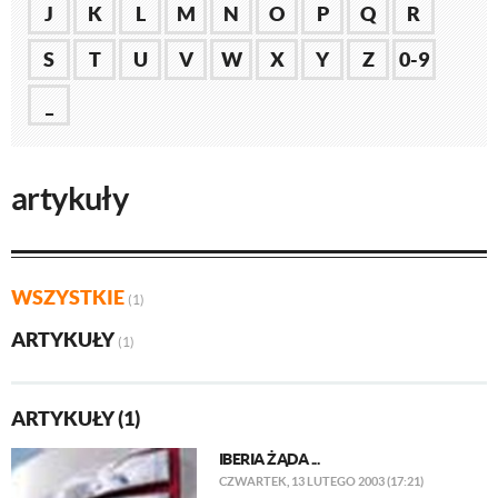
J
K
L
M
N
O
P
Q
R
S
T
U
V
W
X
Y
Z
0-9
_
artykuły
WSZYSTKIE
(1)
ARTYKUŁY
(1)
ARTYKUŁY (1)
IBERIA ŻĄDA ...
CZWARTEK, 13 LUTEGO 2003 (17:21)