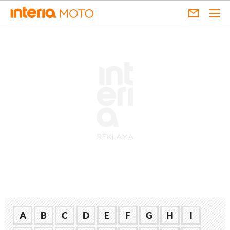
A
B
C
D
E
F
G
H
I